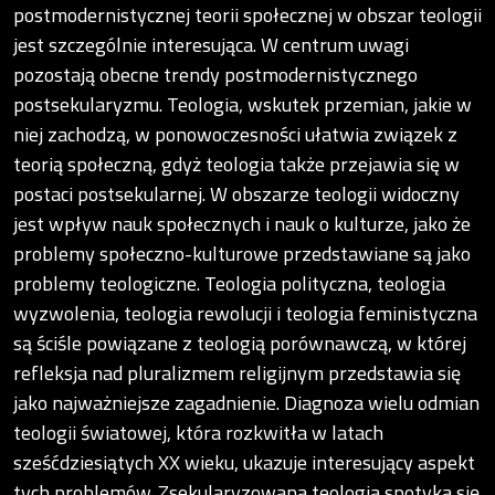
postmodernistycznej teorii społecznej w obszar teologii
jest szczególnie interesująca. W centrum uwagi
pozostają obecne trendy postmodernistycznego
postsekularyzmu. Teologia, wskutek przemian, jakie w
niej zachodzą, w ponowoczesności ułatwia związek z
teorią społeczną, gdyż teologia także przejawia się w
postaci postsekularnej. W obszarze teologii widoczny
jest wpływ nauk społecznych i nauk o kulturze, jako że
problemy społeczno-kulturowe przedstawiane są jako
problemy teologiczne. Teologia polityczna, teologia
wyzwolenia, teologia rewolucji i teologia feministyczna
są ściśle powiązane z teologią porównawczą, w której
refleksja nad pluralizmem religijnym przedstawia się
jako najważniejsze zagadnienie. Diagnoza wielu odmian
teologii światowej, która rozkwitła w latach
sześćdziesiątych XX wieku, ukazuje interesujący aspekt
tych problemów. Zsekularyzowana teologia spotyka się