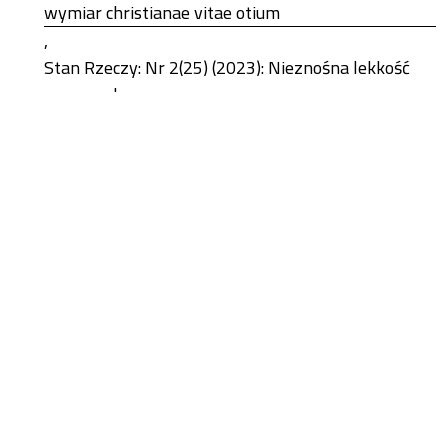
wymiar christianae vitae otium
,
Stan Rzeczy: Nr 2(25) (2023): Nieznośna lekkość
czasu wolnego
Jan Kozubowski,
Intelektualiści totalni jako przedstawiciele
inteligencji – teoria warstwy „względnie
oderwanej” Karla Mannheima
,
Stan Rzeczy: Nr 1(16) (2019): Intelektualiści totalni
Tadeusz Szawiel ,
Obecność filozofii a nauki społeczne
,
Stan Rzeczy: Nr 1(1) (2011): Demony w nauce
1-10 z 133
Następny
Możesz również