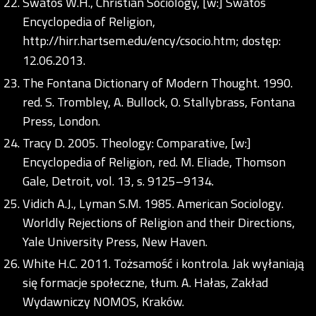
Swatos W.H., Christian Sociology, [w:] Swatos
Encyclopedia of Religion,
http://hirr.hartsem.edu/ency/csocio.htm;
dostęp:
12.06.2013.
The Fontana Dictionary of Modern Thought. 1990.
red. S. Trombley, A. Bullock, O. Stallybrass, Fontana
Press, London.
Tracy D. 2005. Theology: Comparative, [w:]
Encyclopedia of Religion, red. M. Eliade, Thomson
Gale, Detroit, vol. 13, s. 9125–9134.
Vidich A.J., Lyman S.M. 1985. American Sociology.
Worldly Rejections of Religion and their Directions,
Yale University Press, New Haven.
White H.C. 2011. Tożsamość i kontrola. Jak wyłaniają
się formacje społeczne, tłum. A. Hałas, Zakład
Wydawniczy NOMOS, Kraków.