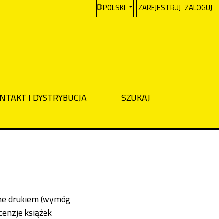
CHANGE THE LANGUAGE. THE CURREN
POLSKI
ZAREJESTRUJ
ZALOGUJ
NTAKT I DYSTRYBUCJA
SZUKAJ
zone drukiem (wymóg
cenzje książek