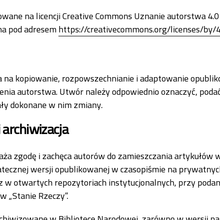
owane na licencji Creative Commons Uznanie autorstwa 4.0 (
ępna pod adresem
https://creativecommons.org/licenses/by/4.
a na kopiowanie, rozpowszechnianie i adaptowanie opublik
ia autorstwa. Utwór należy odpowiednio oznaczyć, podać li
tały dokonane w nim zmiany.
 archiwizacja
ża zgodę i zachęca autorów do zamieszczania artykułów w 
atecznej wersji opublikowanej w czasopiśmie na prywatnyc
 w otwartych repozytoriach instytucjonalnych, przy podani
 w „Stanie Rzeczy”.
chiwizowane w Bibliotece Narodowej, zarówno w wersji pap