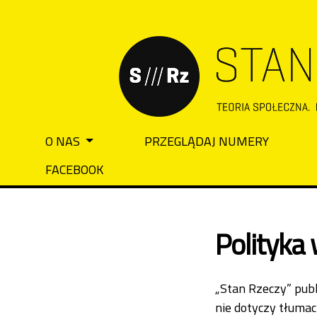
Przejdź do głównego menu
Przejdź do sekcji głównej
Przejdź do stopki
O NAS
PRZEGLĄDAJ NUMERY
Main menu
FACEBOOK
Polityka
„Stan Rzeczy” publ
nie dotyczy tłuma