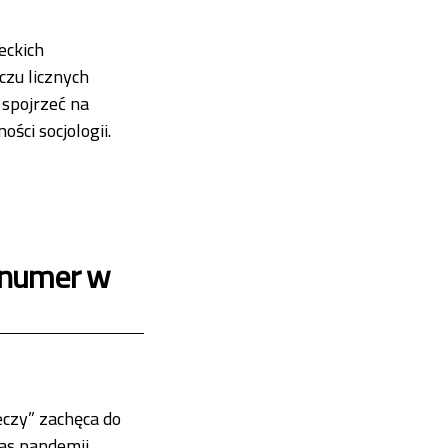
eckich
czu licznych
 spojrzeć na
ści socjologii.
w przygotowaniu]
[numer w
czy” zachęca do
as pandemii