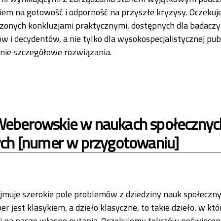
kiem na gotowość i odporność na przyszłe kryzysy. Oczeku
onych konkluzjami praktycznymi, dostępnych dla badaczy
ów i decydentów, a nie tylko dla wysokospecjalistycznej pub
, nie szczegółowe rozwiązania.
ytaj więcej na temat Stan wyjątkowy. Lekcje z pandemii COVID-19 
eberowskie w naukach społecznych
ych [numer w przygotowaniu]
muje szerokie pole problemów z dziedziny nauk społecznyc
 jest klasykiem, a dzieło klasyczne, to takie dzieło, w k
i na nasze własne pytania. Oczekujemy tekstów poświęco