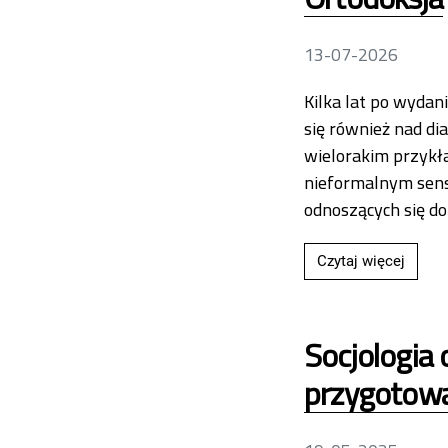
13-07-2026
Kilka lat po wyda
się również nad di
wielorakim przykł
nieformalnym sensi
odnoszących się d
Przecz
Czytaj więcej
Socjologia
przygotowa