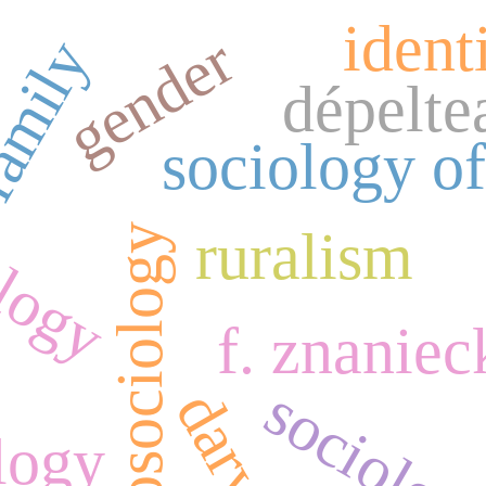
ident
gender
amily
dépelte
sociology o
ology
ruralism
neurosociology
f. znaniec
logy