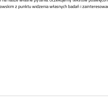
wskim z punktu widzenia własnych badań i zainteresowa
ytaj więcej na temat Problemy Weberowskie w naukach społecznych