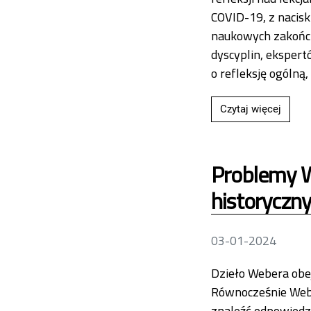
COVID-19, z nacis
naukowych zakończ
dyscyplin, ekspert
o refleksję ogólną
Przecz
Czytaj więcej
Problemy W
historyczn
03-01-2024
Dzieło Webera obej
Równocześnie Weber
znaleźć odpowiedz