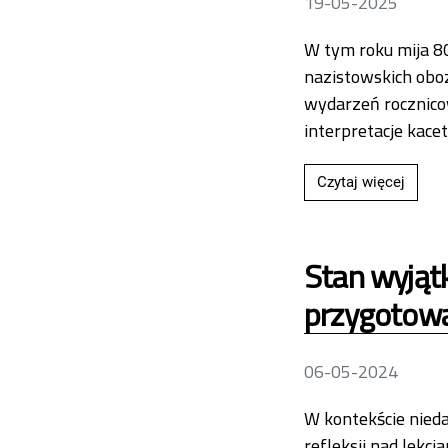
19-05-2025
W tym roku mija 80
nazistowskich oboz
wydarzeń rocznico
interpretacje kace
Przecz
Czytaj więcej
Stan wyjąt
przygotowa
06-05-2024
W kontekście nied
refleksji nad lek