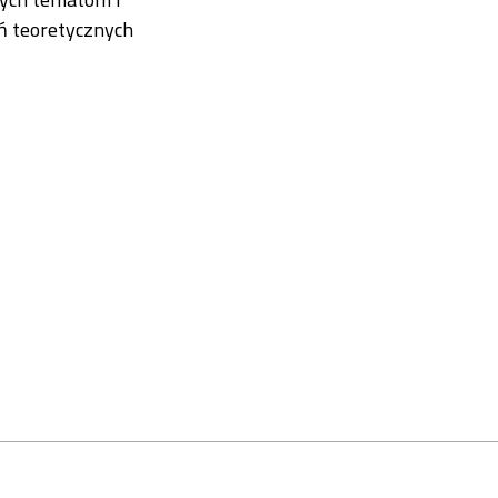
ń teoretycznych
 i historycznych [numer w przygotowaniu]