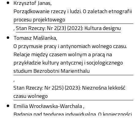
Krzysztof Janas,
Porządkowanie rzeczy i ludzi. O zaletach etnografii
procesu projektowego
,
Stan Rzeczy: Nr 2(23) (2022): Kultura designu
Tomasz Maślanka,
O przymusie pracy i antynomiach wolnego czasu.
Relacje między czasem wolnym a pracą na
przykładzie kultury antycznej i socjologicznego
studium Bezrobotni Marienthalu
,
Stan Rzeczy: Nr 2(25) (2023): Nieznośna lekkość
czasu wolnego
Emilia Wrocławska-Warchala ,
Badania nad teodyceą indywidualną. O konieczności
spotkania teologii i nauk społecznych na polu
empirii