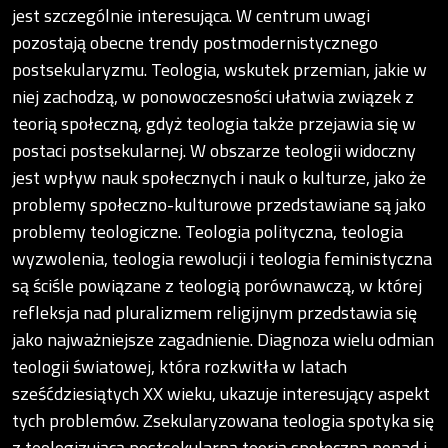
jest szczególnie interesująca. W centrum uwagi
pozostają obecne trendy postmodernistycznego
postsekularyzmu. Teologia, wskutek przemian, jakie w
niej zachodzą, w ponowoczesności ułatwia związek z
teorią społeczną, gdyż teologia także przejawia się w
postaci postsekularnej. W obszarze teologii widoczny
jest wpływ nauk społecznych i nauk o kulturze, jako że
problemy społeczno-kulturowe przedstawiane są jako
problemy teologiczne. Teologia polityczna, teologia
wyzwolenia, teologia rewolucji i teologia feministyczna
są ściśle powiązane z teologią porównawczą, w której
refleksja nad pluralizmem religijnym przedstawia się
jako najważniejsze zagadnienie. Diagnoza wielu odmian
teologii światowej, która rozkwitła w latach
sześćdziesiątych XX wieku, ukazuje interesujący aspekt
tych problemów. Zsekularyzowana teologia spotyka się
z teologizującą postsekularną teorią społeczną ponad i