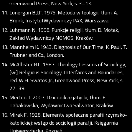
Greenwood Press, New York, s. 3–13.
Lonergan B.J.F. 1975. Metoda w teologii, tłum. A.
Bronk, InstytutWydawniczy PAX, Warszawa.
Luhmann N. 1998. Funkcje religii, tłum. D. Motak,
Zakład Wydawniczy NOMOS, Kraków.
Mannheim K. 1943. Diagnosis of Our Time, K. Paul, T.
Trubner and Co., London.
McAllister R.C. 1987. Theology Lessons of Sociology,
[w:] Religious Sociology. Interfaces and Boundaries,
red. W.H. Swatos Jr., Greenwood Press, New York, s.
27–39.
Merton T. 2007. Dziennik azjatycki, tłum. E.
Tabakowska, Wydawnictwo Salwator, Kraków.
Mirek F. 1928. Elementy społeczne parafii rzymsko-
katolickiej: wstęp do socjologji parafji, Księgarnia
Uniwersytecka, Poznań.