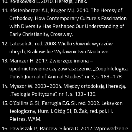
Kołakowski L. 2010. Herezja, Znak.
Köstenberger A.J., Kruger M.J. 2010. The Heresy of
Orthodoxy. How Contemporary Culture’s Fascination
with Diversity Has Reshaped Our Understanding of
Early Christianity, Crossway.
Latusek A., red. 2008. Wielki słownik wyrazów
obcych, Krakowskie Wydawnictwo Naukowe.
Mamzer H. 2017. Zwierzęce imiona –
upodmiotowienie czy zawłaszczenie, „Zoophilologica.
Polish Journal of Animal Studies”, nr 3, s. 163–178.
Myszor W. 2003–2004. Między ortodoksją i herezją,
„Teologia Polityczna”, nr 1, s. 133–139.
O’Collins G. SJ, Farrugia E.G. SJ, red. 2002. Leksykon
teologiczny, tłum. J. Ożóg SJ, B. Żak, red. pol. H.
Pietras, WAM.
Pawliszak P., Rancew-Sikora D. 2012. Wprowadzenie