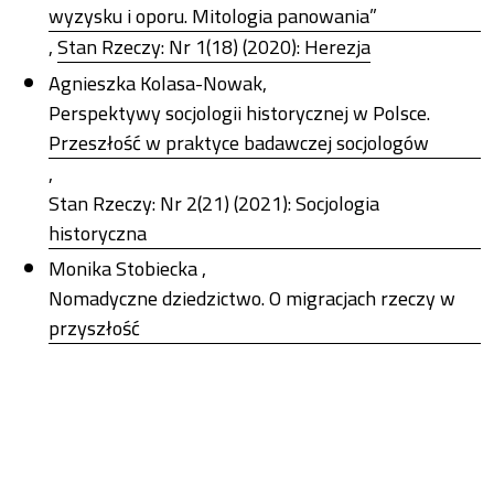
wyzysku i oporu. Mitologia panowania”
,
Stan Rzeczy: Nr 1(18) (2020): Herezja
Agnieszka Kolasa-Nowak,
Perspektywy socjologii historycznej w Polsce.
Przeszłość w praktyce badawczej socjologów
,
Stan Rzeczy: Nr 2(21) (2021): Socjologia
historyczna
Monika Stobiecka ,
Nomadyczne dziedzictwo. O migracjach rzeczy w
przyszłość
,
Stan Rzeczy: Nr 1(14) (2018): Przyszłość w
naukach społecznych
Tomasz Maślanka,
O przymusie pracy i antynomiach wolnego czasu.