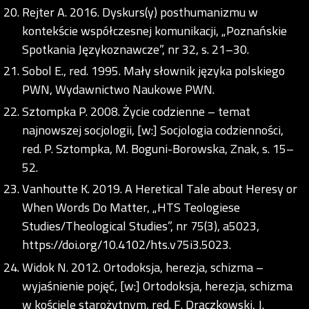
Rejter A. 2016. Dyskurs(y) posthumanizmu w
kontekście współczesnej komunikacji, „Poznańskie
Spotkania Językoznawcze”, nr 32, s. 21–30.
Sobol E., red. 1995. Mały słownik języka polskiego
PWN, Wydawnictwo Naukowe PWN.
Sztompka P. 2008. Życie codzienne – temat
najnowszej socjologii, [w:] Socjologia codzienności,
red. P. Sztompka, M. Boguni-Borowska, Znak, s. 15–
52.
Vanhoutte K. 2019. A Heretical Tale about Heresy or
When Words Do Matter, „HTS Teologiese
Studies/Theological Studies”, nr 75(3), a5023,
https://doi.org/10.4102/hts.v75i3.5023
.
Widok N. 2012. Ortodoksja, herezja, schizma –
wyjaśnienie pojęć, [w:] Ortodoksja, herezja, schizma
w kościele starożytnym, red. F. Drączkowski, J.