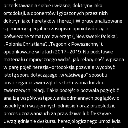
przedstawiania siebie i własnej doktryny jako
ortodoksji, a oponentów i głoszonych przez nich
doktryn jako heretyków i herezji. W pracy analizowane
są numery specjalne czasopism opiniotwórczych
poświęcone tematyce zwierząt („Newsweek Polska”,
„Polonia Christiana”, „Tygodnik Powszechny”),
opublikowane w latach 2017–2019. Na podstawie
materiału empirycznego widać, jak relacyjność wpisana
w parę pojęć herezja–ortodoksja pozwala wydobyć
istotę sporu dotyczącego „właściwego” sposobu
postrzegania zwierząt i kształtowania ludzko-
zwierzęcych relacji. Takie podejście pozwala pogłębić
analizę współwystępowania odmiennych poglądów o
aspekty ich wzajemnych odniesień oraz prześledzić
proces uznawania ich za prawdziwe lub fałszywe.
Uwzględnienie dyskursu herezjologicznego umożliwia