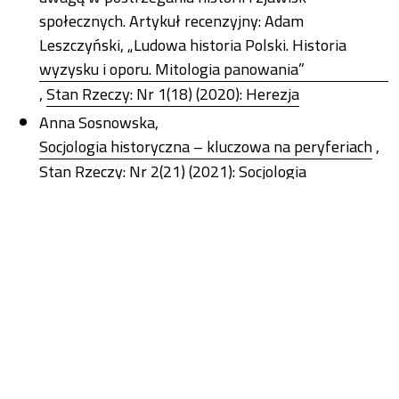
społecznych. Artykuł recenzyjny: Adam
Leszczyński, „Ludowa historia Polski. Historia
wyzysku i oporu. Mitologia panowania”
,
Stan Rzeczy: Nr 1(18) (2020): Herezja
Anna Sosnowska,
Socjologia historyczna – kluczowa na peryferiach
,
Stan Rzeczy: Nr 2(21) (2021): Socjologia
historyczna
Michał Rogalski,
Co nam dziś po herezji?
,
Stan Rzeczy: Nr 1(18) (2020): Herezja
Piotr Koryś, Adam Leszczyński, Tomasz Zarycki,
Hamulce i motory rozwoju gospodarczego Polski.
Dyskusja o książce Piotra Korysia Pożegnanie z
pańszczyzną. Historia gospodarcza Polski od
rozbiorów do dziś