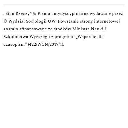
„Stan Rzeczy” /// Pismo antydyscyplinarne wydawane przez
© Wydział Socjologii UW.
Powstanie strony internetowej
zostało sfinansowane ze środków Ministra Nauki i
Szkolnictwa Wyższego z programu „Wsparcie dla
czasopism” (422/WCN/2019/1).
Zadanie zostało dofinansowane z budżetu państwa.
Wniosek o finansowanie w ramach programu Rozwój
Czasopism Naukowych
Zadanie: Koncepcja rozwoju praktyk wydawniczych i
edytorskich oraz ich wpływu na utrzymanie się w
obiegu międzynarodowym czasopisma
Wartość dofinansowania:
25 181,00