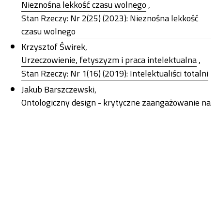
Nieznośna lekkość czasu wolnego
,
Stan Rzeczy: Nr 2(25) (2023): Nieznośna lekkość
czasu wolnego
Krzysztof Świrek,
Urzeczowienie, fetyszyzm i praca intelektualna
,
Stan Rzeczy: Nr 1(16) (2019): Intelektualiści totalni
Jakub Barszczewski,
Ontologiczny design - krytyczne zaangażowanie na
rzecz radykalnie zrównoważonej przyszłości
,
Stan Rzeczy: Nr 2(23) (2022): Kultura designu
Krzysztof Janas,
Porządkowanie rzeczy i ludzi. O zaletach etnografii
procesu projektowego
,
Stan Rzeczy: Nr 2(23) (2022): Kultura designu
Keith Tester, Kieran Flanagan,
Keith Tester – Refleksja zarówno socjologiczna, jak