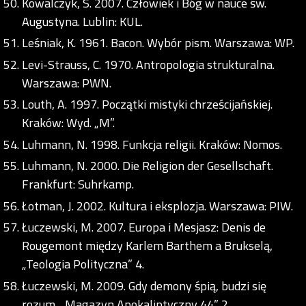
Kowalczyk, S. 2007. Człowiek i Bóg w nauce św.
Augustyna. Lublin: KUL.
Leśniak, K. 1961. Bacon. Wybór pism. Warszawa: WP.
Levi-Strauss, C. 1970. Antropologia strukturalna.
Warszawa: PWN.
Louth, A. 1997. Początki mistyki chrześcijańskiej.
Kraków: Wyd. „M”.
Luhmann, N. 1998. Funkcja religii. Kraków: Nomos.
Luhmann, N. 2000. Die Religion der Gesellschaft.
Frankfurt: Suhrkamp.
Łotman, J. 2002. Kultura i eksplozja. Warszawa: PIW.
Łuczewski, M. 2007. Europa i Mesjasz: Denis de
Rougemont między Karlem Barthem a Brukselą,
„Teologia Polityczna” 4.
Łuczewski, M. 2009. Gdy demony śpią, budzi się
rozum. „Magazyn Apokaliptyczny 44” 2.