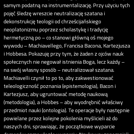
samym podatną na instrumentalizację. Przy użyciu tych
pojęć śledzę wreszcie neutralizację szatana i
dekonstrukcję teologii od chrześcijańskiego
neoplatonizmu poprzez scholastykę i tradycję
hermetyczną po – co stanowi główną oś mojego
wywodu – Machiavellego, Francisa Bacona, Kartezjusza
i Hobbesa. Pokazuję przy tym, że żaden z ojców nauk
społecznych nie negował istnienia Boga, lecz każdy –
na swój własny sposób – neutralizował szatana.
Machiavelli czynił to po to, aby zakwestionować
teleologiczność poznania (epistemologia), Bacon i
Kartezjusz, aby ugruntować metodę naukową
(metodologia), a Hobbes – aby wyodrębnić właściwy
przedmiot nauki (ontologia). Te operacje były następnie
powielane przez kolejne pokolenia myślicieli aż do
naszych dni, sprawiając, że początkowe wyparcie