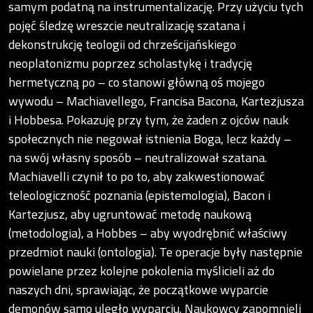
samym podatną na instrumentalizację. Przy użyciu tych
pojęć śledzę wreszcie neutralizację szatana i
dekonstrukcję teologii od chrześcijańskiego
neoplatonizmu poprzez scholastykę i tradycję
hermetyczną po – co stanowi główną oś mojego
wywodu – Machiavellego, Francisa Bacona, Kartezjusza
i Hobbesa. Pokazuję przy tym, że żaden z ojców nauk
społecznych nie negował istnienia Boga, lecz każdy –
na swój własny sposób – neutralizował szatana.
Machiavelli czynił to po to, aby zakwestionować
teleologiczność poznania (epistemologia), Bacon i
Kartezjusz, aby ugruntować metodę naukową
(metodologia), a Hobbes – aby wyodrębnić właściwy
przedmiot nauki (ontologia). Te operacje były następnie
powielane przez kolejne pokolenia myślicieli aż do
naszych dni, sprawiając, że początkowe wyparcie
demonów samo uległo wyparciu. Naukowcy zapomnieli