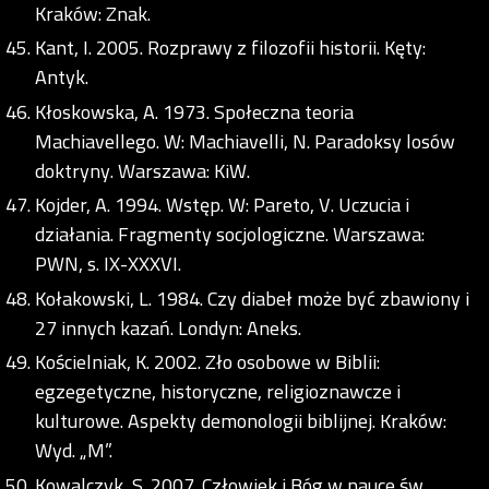
Kraków: Znak.
Kant, I. 2005. Rozprawy z filozofii historii. Kęty:
Antyk.
Kłoskowska, A. 1973. Społeczna teoria
Machiavellego. W: Machiavelli, N. Paradoksy losów
doktryny. Warszawa: KiW.
Kojder, A. 1994. Wstęp. W: Pareto, V. Uczucia i
działania. Fragmenty socjologiczne. Warszawa:
PWN, s. IX-XXXVI.
Kołakowski, L. 1984. Czy diabeł może być zbawiony i
27 innych kazań. Londyn: Aneks.
Kościelniak, K. 2002. Zło osobowe w Biblii:
egzegetyczne, historyczne, religioznawcze i
kulturowe. Aspekty demonologii biblijnej. Kraków:
Wyd. „M”.
Kowalczyk, S. 2007. Człowiek i Bóg w nauce św.