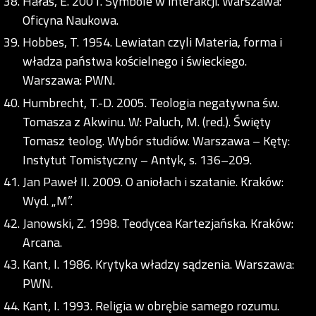
Hałas, E. 2001. Symbole w interakcji. Warszawa:
Oficyna Naukowa.
Hobbes, T. 1954. Lewiatan czyli Materia, forma i
władza państwa kościelnego i świeckiego.
Warszawa: PWN.
Humbrecht, T.-D. 2005. Teologia negatywna św.
Tomasza z Akwinu. W: Paluch, M. (red.). Święty
Tomasz teolog. Wybór studiów. Warszawa – Kęty:
Instytut Tomistyczny – Antyk, s. 136–209.
Jan Paweł II. 2009. O aniołach i szatanie. Kraków:
Wyd. „M”.
Janowski, Z. 1998. Teodycea Kartezjańska. Kraków:
Arcana.
Kant, I. 1986. Krytyka władzy sądzenia. Warszawa:
PWN.
Kant, I. 1993. Religia w obrębie samego rozumu.