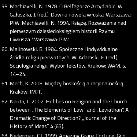
Machiavelli, N. 1978. O Belfagorze Arcydiable. W:
Gałuszka, J. (red.). Dawna nowela włoska. Warszawa:
PIW. Machiavelli, N. 1994. Książę. Rozważania nad
pierwszym dziesięcioksięgiem historii Rzymu
Liwiusza. Warszawa: PIW.
Malinowski, B. 1984. Społeczne i indywidualne
źródła religii pierwotnych. W: Adamski, F. (red.).
Socjologia religii. Wybór tekstów. Kraków: WAM, s.
14–24.
Mech, K. 2008. Między boskością a racjonalnością.
Kraków: IMJT.
Nauta, L. 2002. Hobbes on Religion and the Church
between „The Elements of Law” and „Leviathan”. A
Dramatic Change of Direction? „Journal of the
History of Ideas” 4 (63).
Nederman, C.J. 1999. Amazing Grace. Fortune, God,