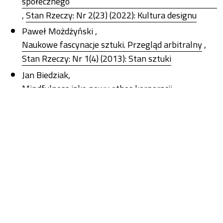
społecznego
,
Stan Rzeczy: Nr 2(23) (2022): Kultura designu
Paweł Możdżyński ,
Naukowe fascynacje sztuki. Przegląd arbitralny
,
Stan Rzeczy: Nr 1(4) (2013): Stan sztuki
Jan Biedziak,
Mindfulness jako nowy ethos korporacji
,
Stan Rzeczy: Nr 1(22) (2022): Powrót metafizyki
Emilia Wrocławska-Warchala ,
Badania nad teodyceą indywidualną. O konieczności
spotkania teologii i nauk społecznych na polu
empirii
,
Stan Rzeczy: Nr 2(5) (2013): Postsekularyzmy
Izabela Wagner ,
Geniusz czy biznesmen? Sprzężenie karier drogą do
sukcesu w nauce