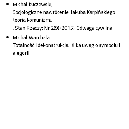
Michał Łuczewski,
Socjologiczne nawrócenie. Jakuba Karpińskiego
teoria komunizmu
,
Stan Rzeczy: Nr 2(9) (2015): Odwaga cywilna
Michał Warchala,
Totalność i dekonstrukcja. Kilka uwag o symbolu i
alegorii
,
Stan Rzeczy: Nr 1(8) (2015): Symbole
Jakub Barszczewski,
Ontologiczny design - krytyczne zaangażowanie na
rzecz radykalnie zrównoważonej przyszłości
,
Stan Rzeczy: Nr 2(23) (2022): Kultura designu
Ewa Bińczyk ,
Ocalić Gaję i zbawić zbiorowość. Ekoteologiczne
sugestie Brunona Latoura
,
Stan Rzeczy: Nr 2(5) (2013): Postsekularyzmy