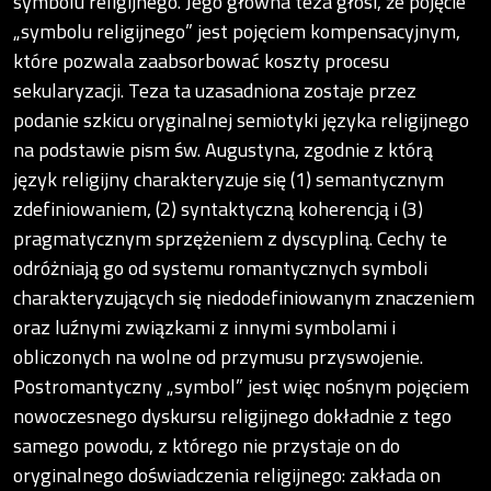
symbolu religijnego. Jego główna teza głosi, że pojęcie
„symbolu religijnego” jest pojęciem kompensacyjnym,
które pozwala zaabsorbować koszty procesu
sekularyzacji. Teza ta uzasadniona zostaje przez
podanie szkicu oryginalnej semiotyki języka religijnego
na podstawie pism św. Augustyna, zgodnie z którą
język religijny charakteryzuje się (1) semantycznym
zdefiniowaniem, (2) syntaktyczną koherencją i (3)
pragmatycznym sprzężeniem z dyscypliną. Cechy te
odróżniają go od systemu romantycznych symboli
charakteryzujących się niedodefiniowanym znaczeniem
oraz luźnymi związkami z innymi symbolami i
obliczonych na wolne od przymusu przyswojenie.
Postromantyczny „symbol” jest więc nośnym pojęciem
nowoczesnego dyskursu religijnego dokładnie z tego
samego powodu, z którego nie przystaje on do
oryginalnego doświadczenia religijnego: zakłada on