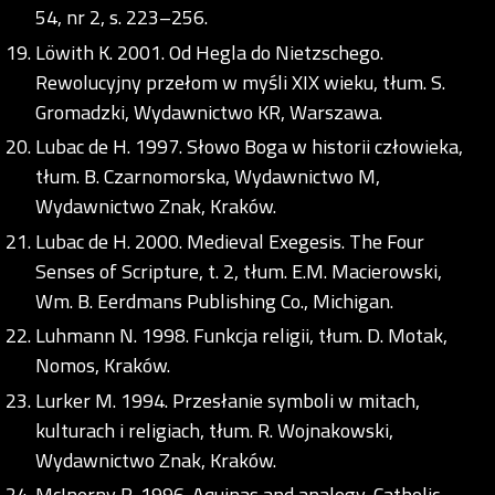
54, nr 2, s. 223–256.
Löwith K. 2001. Od Hegla do Nietzschego.
Rewolucyjny przełom w myśli XIX wieku, tłum. S.
Gromadzki, Wydawnictwo KR, Warszawa.
Lubac de H. 1997. Słowo Boga w historii człowieka,
tłum. B. Czarnomorska, Wydawnictwo M,
Wydawnictwo Znak, Kraków.
Lubac de H. 2000. Medieval Exegesis. The Four
Senses of Scripture, t. 2, tłum. E.M. Macierowski,
Wm. B. Eerdmans Publishing Co., Michigan.
Luhmann N. 1998. Funkcja religii, tłum. D. Motak,
Nomos, Kraków.
Lurker M. 1994. Przesłanie symboli w mitach,
kulturach i religiach, tłum. R. Wojnakowski,
Wydawnictwo Znak, Kraków.
McInerny R. 1996. Aquinas and analogy, Catholic