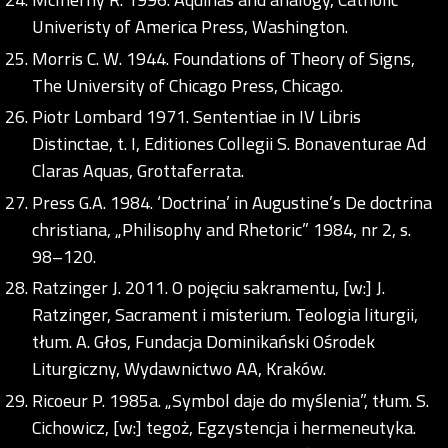
Univeristy of America Press, Washington.
Morris C. W. 1944. Foundations of Theory of Signs,
The University of Chicago Press, Chicago.
Piotr Lombard 1971. Sententiae in IV Libris
Distinctae, t. I, Editiones Collegii S. Bonaventurae Ad
Claras Aquas, Grottaferrata.
Press G.A. 1984. ‘Doctrina’ in Augustine’s De doctrina
christiana, „Philisophy and Rhetoric” 1984, nr 2, s.
98–120.
Ratzinger J. 2011. O pojęciu sakramentu, [w:] J.
Ratzinger, Sacrament i misterium. Teologia liturgii,
tłum. A. Głos, Fundacja Dominikański Ośrodek
Liturgiczny, Wydawnictwo AA, Kraków.
Ricoeur P. 1985a. „Symbol daje do myślenia”, tłum. S.
Cichowicz, [w:] tegoż, Egzystencja i hermeneutyka.