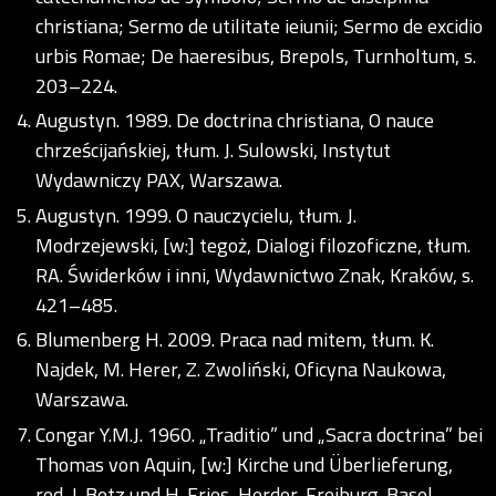
christiana; Sermo de utilitate ieiunii; Sermo de excidio
urbis Romae; De haeresibus, Brepols, Turnholtum, s.
203–224.
Augustyn. 1989. De doctrina christiana, O nauce
chrześcijańskiej, tłum. J. Sulowski, Instytut
Wydawniczy PAX, Warszawa.
Augustyn. 1999. O nauczycielu, tłum. J.
Modrzejewski, [w:] tegoż, Dialogi filozoficzne, tłum.
RA. Świderków i inni, Wydawnictwo Znak, Kraków, s.
421–485.
Blumenberg H. 2009. Praca nad mitem, tłum. K.
Najdek, M. Herer, Z. Zwoliński, Oficyna Naukowa,
Warszawa.
Congar Y.M.J. 1960. „Traditio” und „Sacra doctrina” bei
Thomas von Aquin, [w:] Kirche und Überlieferung,
red. J. Betz und H. Fries, Herder, Freiburg-Basel-