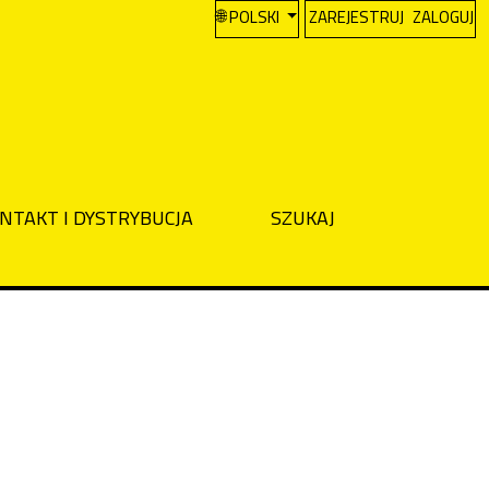
CHANGE THE LANGUAGE. THE CURREN
POLSKI
ZAREJESTRUJ
ZALOGUJ
NTAKT I DYSTRYBUCJA
SZUKAJ