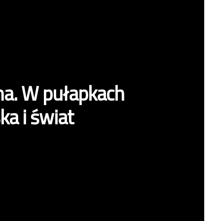
na. W pułapkach
a i świat