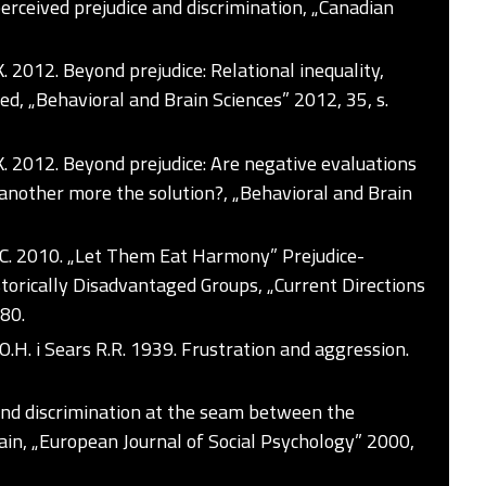
perceived prejudice and discrimination, „Canadian
K. 2012. Beyond prejudice: Relational inequality,
ited, „Behavioral and Brain Sciences” 2012, 35, s.
 K. 2012. Beyond prejudice: Are negative evaluations
 another more the solution?, „Behavioral and Brain
ux C. 2010. „Let Them Eat Harmony” Prejudice-
storically Disadvantaged Groups, „Current Directions
–80.
 O.H. i Sears R.R. 1939. Frustration and aggression.
 and discrimination at the seam between the
brain, „European Journal of Social Psychology” 2000,