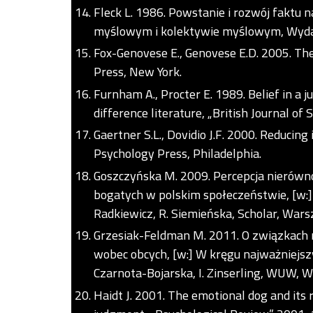
Fleck L. 1986. Powstanie i rozwój faktu
myślowym i kolektywie myślowym, Wydaw
Fox-Genovese E., Genovese E.D. 2005. The
Press, New York.
Furnham A., Procter E. 1989. Belief in a j
difference literature, „British Journal of
Gaertner S.L., Dovidio J.F. 2000. Reducin
Psychology Press, Philadelphia.
Goszczyńska M. 2009. Percepcja nierówno
bogatych w polskim społeczeństwie, [w:]
Radkiewicz, R. Siemieńska, Scholar, Wars
Grzesiak-Feldman M. 2011. O związkach 
wobec obcych, [w:] W kręgu najważniejszy
Czarnota-Bojarska, I. Zinserling, WUW, 
Haidt J. 2001. The emotional dog and its ra