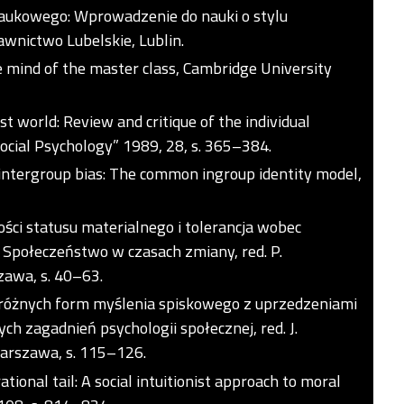
 naukowego: Wprowadzenie do nauki o stylu
nictwo Lubelskie, Lublin.
 mind of the master class, Cambridge University
ust world: Review and critique of the individual
 Social Psychology” 1989, 28, s. 365–384.
g intergroup bias: The common ingroup identity model,
ści statusu materialnego i tolerancja wobec
 Społeczeństwo w czasach zmiany, red. P.
zawa, s. 40–63.
różnych form myślenia spiskowego z uprzedzeniami
ch zagadnień psychologii społecznej, red. J.
Warszawa, s. 115–126.
tional tail: A social intuitionist approach to moral