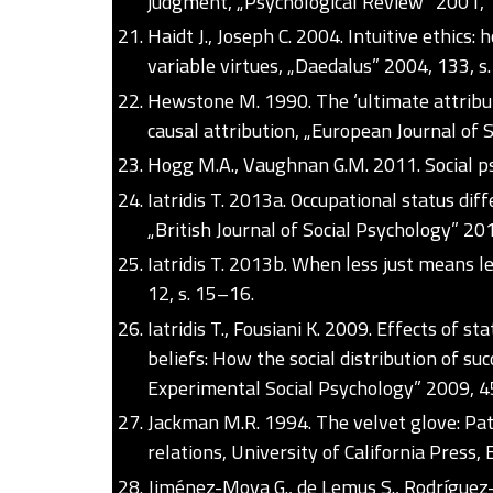
judgment, „Psychological Review” 2001, 
Haidt J., Joseph C. 2004. Intuitive ethics
variable virtues, „Daedalus” 2004, 133, s
Hewstone M. 1990. The ‘ultimate attribut
causal attribution, „European Journal of 
Hogg M.A., Vaughnan G.M. 2011. Social ps
Iatridis T. 2013a. Occupational status di
„British Journal of Social Psychology” 20
Iatridis T. 2013b. When less just means l
12, s. 15–16.
Iatridis T., Fousiani K. 2009. Effects of 
beliefs: How the social distribution of su
Experimental Social Psychology” 2009, 
Jackman M.R. 1994. The velvet glove: Pate
relations, University of California Press, 
Jiménez-Moya G., de Lemus S., Rodríguez-B