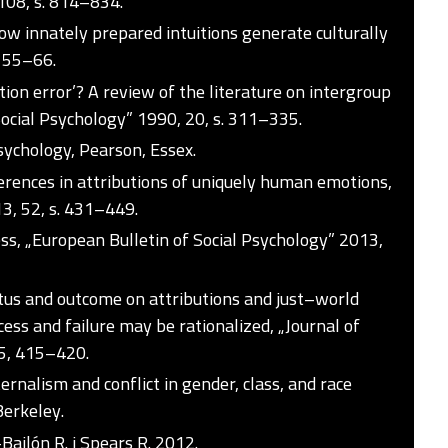
108, s. 814–834.
: how innately prepared intuitions generate culturally
. 55–66.
ion error’? A review of the literature on intergroup
Social Psychology” 1990, 20, s. 311–335.
ychology, Pearson, Essex.
fferences in attributions of uniquely human emotions,
13, 52, s. 431–449.
ess, „European Bulletin of Social Psychology” 2013,
status and outcome on attributions and just–world
ccess and failure may be rationalized, „Journal of
45, 415–420.
rnalism and conflict in gender, class, and race
Berkeley.
ailón R. i Spears R. 2012.