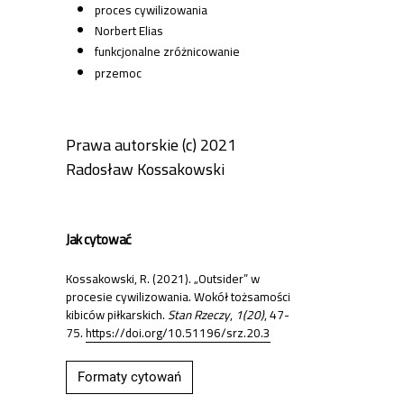
proces cywilizowania
Norbert Elias
funkcjonalne zróżnicowanie
przemoc
Prawa autorskie (c) 2021
Radosław Kossakowski
Jak cytować
Kossakowski, R. (2021). „Outsider” w
procesie cywilizowania. Wokół tożsamości
kibiców piłkarskich.
Stan Rzeczy
,
1(20)
, 47-
75.
https://doi.org/10.51196/srz.20.3
Formaty cytowań