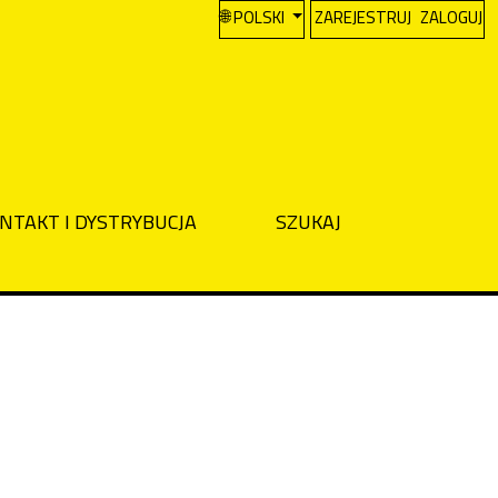
CHANGE THE LANGUAGE. THE CURREN
POLSKI
ZAREJESTRUJ
ZALOGUJ
NTAKT I DYSTRYBUCJA
SZUKAJ