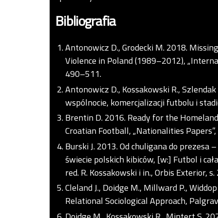
Bibliografia
Antonowicz D., Grodecki M. 2018. Missing
Violence in Poland (1989–2012), „Internat
490–511.
Antonowicz D., Kossakowski R., Szlendak 
wspólnocie, komercjalizacji futbolu i sta
Brentin D. 2016. Ready for the Homeland
Croatian Football, „Nationalities Papers”,
Burski J. 2013. Od chuligana do prezesa
świecie polskich kibiców, [w:] Futbol i c
red. R. Kossakowski i in., Orbis Exterior, s
Cleland J., Doidge M., Millward P., Widdo
Relational Sociological Approach, Palgra
Doidge M., Kossakowski R., Mintert S. 20