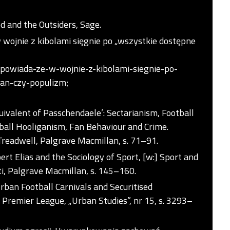
ed and the Outsiders, Sage.
 wojnie z kibolami sięgnie po „wszystkie dostępne
apowiada-ze-w-wojnie-z-kibolami-siegnie-po-
an-czy-populizm;
quivalent of Passchendaele’: Sectarianism, Football
tball Hooliganism, Fan Behaviour and Crime.
 Treadwell, Palgrave Macmillan, s. 71–91.
bert Elias and the Sociology of Sport, [w:] Sport and
tti, Palgrave Macmillan, s. 145–160.
rban Football Carnivals and Securitised
 Premier League, „Urban Studies”, nr 15, s. 3293–