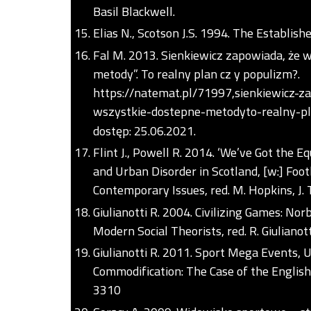
Basil Blackwell.
Elias N., Scotson J.S. 1994. The Establish
Fal M. 2013. Sienkiewicz zapowiada, że w
metody”. To realny plan cz y populizm?.
https://natemat.pl/71997,sienkiewicz-z
wszystkie-dostepne-metodyto-realny-pl
dostęp: 25.06.2021.
Flint J., Powell R. 2014. ‘We’ve Got the E
and Urban Disorder in Scotland, [w:] Foo
Contemporary Issues, red. M. Hopkins, J.
Giulianotti R. 2004. Civilizing Games: Nor
Modern Social Theorists, red. R. Giuliano
Giulianotti R. 2011. Sport Mega Events, U
Commodification: The Case of the English
3310