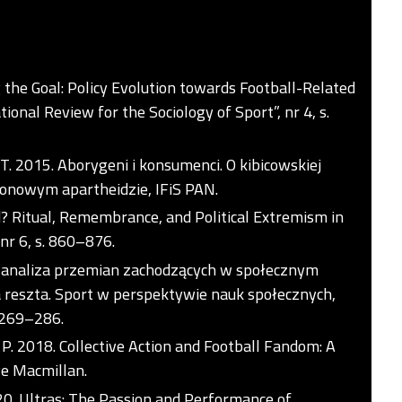
 the Goal: Policy Evolution towards Football-Related
ional Review for the Sociology of Sport”, nr 4, s.
T. 2015. Aborygeni i konsumenci. O kibicowskiej
dionowym apartheidzie, IFiS PAN.
? Ritual, Remembrance, and Political Extremism in
 nr 6, s. 860–876.
 – analiza przemian zachodzących w społecznym
ała reszta. Sport w perspektywie nauk społecznych,
. 269–286.
p P. 2018. Collective Action and Football Fandom: A
ve Macmillan.
20. Ultras: The Passion and Performance of