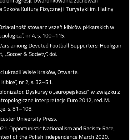
tudium agresji. Uwarunkowania zachowań
 Szkoła Kultury Fizycznej i Turystyki im. Haliny
 Działalność stowarz yszeń kibiców piłkarskich w
iologica”, nr 4, s. 100–115.
 Wars among Devoted Football Supporters: Hooligan
 „Soccer & Society”. doi.
ci ukradli Wisłę Kraków, Otwarte.
Kibice”, nr 2, s. 32–51.
kolonizator. Dyskursy o „europejskości” w związku z
ntropologiczne interpretacje Euro 2012, red. M.
je, s. 81–108.
icester University Press.
021. Opportunistic Nationalism and Racism: Race,
ontext of the Polish Independence March 2020,