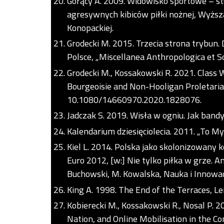
Gorący A. 2009. Widowisko sportowe – s
agresywnych kibiców piłki nożnej, Wyższa
Konopackiej.
Grodecki M. 2015. Trzecia strona trybun.
Polsce, „Miscellanea Anthropologica et Soc
Grodecki M., Kossakowski R. 2021. Class
Bourgeoisie and Non-Hooligan Proletariat,
10.1080/14660970.2020.1828076.
Jadczak S. 2019. Wisła w ogniu. Jak bandy
Kalendarium dziesięciolecia. 2011. „To My 
Kiel L. 2014. Polska jako skolonizowany 
Euro 2012, [w:] Nie tylko piłka w grze. A
Buchowski, M. Kowalska, Nauka i Innowac
King A. 1998. The End of the Terraces, Le
Kobierecki M., Kossakowski R., Nosal P. 2
Nation, and Online Mobilisation in the C