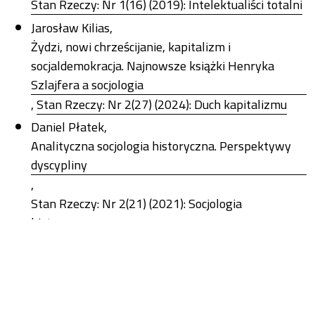
Stan Rzeczy: Nr 1(16) (2019): Intelektualiści totalni
Jarosław Kilias,
Żydzi, nowi chrześcijanie, kapitalizm i
socjaldemokracja. Najnowsze książki Henryka
Szlajfera a socjologia
,
Stan Rzeczy: Nr 2(27) (2024): Duch kapitalizmu
Daniel Płatek,
Analityczna socjologia historyczna. Perspektywy
dyscypliny
,
Stan Rzeczy: Nr 2(21) (2021): Socjologia
historyczna
1-10 z 20
Następny
Możesz również
Rozpocznij zaawansowane wyszukiwanie podobieństw