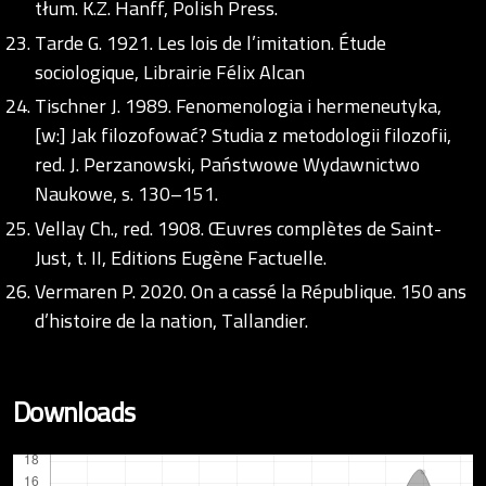
tłum. K.Z. Hanff, Polish Press.
Tarde G. 1921. Les lois de l’imitation. Étude
sociologique, Librairie Félix Alcan
Tischner J. 1989. Fenomenologia i hermeneutyka,
[w:] Jak filozofować? Studia z metodologii filozofii,
red. J. Perzanowski, Państwowe Wydawnictwo
Naukowe, s. 130–151.
Vellay Ch., red. 1908. Œuvres complètes de Saint-
Just, t. II, Editions Eugène Factuelle.
Vermaren P. 2020. On a cassé la République. 150 ans
d’histoire de la nation, Tallandier.
Downloads