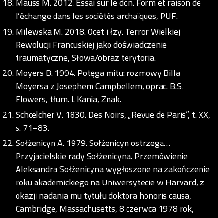
Mauss M. 2012. Essai sur le don. Form et raison de
l’échange dans les sociétés archaïques, PUF.
Milewska M. 2018. Ocet i łzy. Terror Wielkiej
Rewolucji Francuskiej jako doświadczenie
traumatyczne, Słowa/obraz terytoria.
Moyers B. 1994. Potęga mitu: rozmowy Billa
Moyersa z Josephem Campbellem, oprac. B.S.
Flowers, tłum. I. Kania, Znak.
Schœlcher V. 1830. Des Noirs, „Revue de Paris”, t. XX,
s. 71–83.
Sołżenicyn A. 1979. Sołżenicyn ostrzega…
Przyjacielskie rady Sołżenicyna. Przemówienie
Aleksandra Sołżenicyna wygłoszone na zakończenie
roku akademickiego na Uniwersytecie w Harvard, z
okazji nadania mu tytułu doktora honoris causa,
Cambridge, Massachusetts, 8 czerwca 1978 rok,