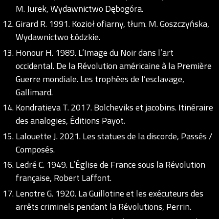
M. Jurek, Wydawnictwo Dębogóra.
Girard R. 1991. Kozioł ofiarny, tłum. M. Goszczyńska,
Wydawnictwo Łódzkie.
Honour H. 1989. L’Image du Noir dans l’art
occidental. De la Révolution américaine à la Première
Guerre mondiale. Les trophées de l’esclavage,
Gallimard.
Kondratieva T. 2017. Bolcheviks et jacobins. Itinéraire
des analogies, Éditions Payot.
Lalouette J. 2021. Les statues de la discorde, Passés /
Composés.
Ledré C. 1949. L’Église de France sous la Révolution
française, Robert Laffont.
Lenotre G. 1920. La Guillotine et les exécuteurs des
arrêts criminels pendant la Révolutions, Perrin.