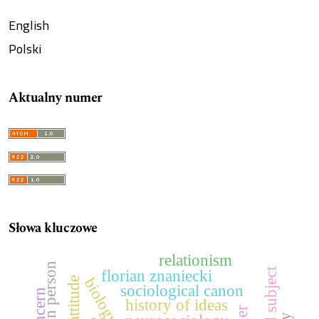
English
Polski
Aktualny numer
Słowa kluczowe
relationism
human person
florian znaniecki
biology
attitude
sociological canon
concern
history of ideas