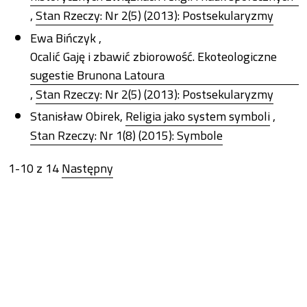
,
Stan Rzeczy: Nr 2(5) (2013): Postsekularyzmy
Ewa Bińczyk ,
Ocalić Gaję i zbawić zbiorowość. Ekoteologiczne
sugestie Brunona Latoura
,
Stan Rzeczy: Nr 2(5) (2013): Postsekularyzmy
Stanisław Obirek,
Religia jako system symboli
,
Stan Rzeczy: Nr 1(8) (2015): Symbole
1-10 z 14
Następny
Możesz również
Rozpocznij zaawansowane wyszukiwanie podobieństw
dla tego artykułu.
Inne teksty tego samego autora