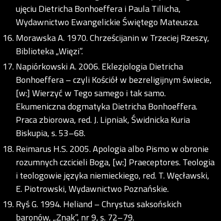
ujęciu Dietricha Bonhoeffera i Paula Tillicha,
Wydawnictwo Ewangelickie Świętego Mateusza.
Morawska A. 1970. Chrześcijanin w Trzeciej Rzeszy,
Biblioteka „Więzi”.
Napiórkowski A. 2006. Eklezjologia Dietricha
Bonhoeffera – czyli Kościół w bezreligijnym świecie,
[w:] Wierzyć w Tego samego i tak samo.
Ekumeniczna dogmatyka Dietricha Bonhoeffera.
Praca zbiorowa, red. J. Lipniak, Świdnicka Kuria
Biskupia, s. 53–68.
Reimarus H.S. 2005. Apologia albo Pismo w obronie
rozumnych czcicieli Boga, [w:] Praeceptores. Teologia
i teologowie języka niemieckiego, red. T. Węcławski,
E. Piotrowski, Wydawnictwo Poznańskie.
Ryś G. 1994. Heliand – Chrystus saksońskich
baronów, „Znak”, nr 9, s. 72–79.