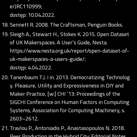
e/JRC110999;
dostęp: 10.04.2022.
Sennett R. 2008. The Craftsman, Penguin Books.
Sleigh A., Stewart H., Stokes K. 2015. Open Dataset
of UK Makerspaces. A User’s Guide, Nesta.
https://www.nesta.org.uk/report/open-dataset-of-
uk-makerspaces-a-users-guide/;
dostęp: 4.04.2022.
Tanenbaum T.J. i in. 2013. Democratizing Technolog
y. Pleasure, Utility and Expressiveness in DIY and
Maker Practice, [w:] CHI ‘13: Proceedings of the
SIGCHI Conference on Human Factors in Computing
Systems, Association for Computing Machinery, s.
2603–2612.
Travlou P., Antoniadis P., Anastasopoulos N. 2018.
Peer Production in the Hybrid City: Editorial Notes