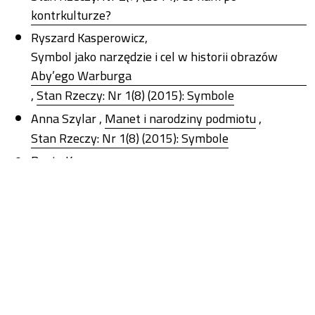
kontrkulturze?
Ryszard Kasperowicz,
Symbol jako narzędzie i cel w historii obrazów
Aby’ego Warburga
,
Stan Rzeczy: Nr 1(8) (2015): Symbole
Anna Szylar ,
Manet i narodziny podmiotu
,
Stan Rzeczy: Nr 1(8) (2015): Symbole
Beata Koper,
Rest cure – XIX-wieczna terapia nudą Silasa Weira
Mitchella w opowiadaniu „Żółta tapeta” Charlotte
Perkins Gilman
,
Stan Rzeczy: Nr 2(11) (2016): Nuda
Monika Chylińska,
O dwóch pojęciach nudy w kontekście rozważań nad
tym, czy nuda jest twórcza