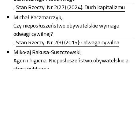
,
Stan Rzeczy: Nr 2(27) (2024): Duch kapitalizmu
Michał Kaczmarczyk,
Czy nieposłuszeństwo obywatelskie wymaga
odwagi cywilnej?
,
Stan Rzeczy: Nr 2(9) (2015): Odwaga cywilna
Mikołaj Rakusa-Suszczewski,
Agon i higiena. Nieposłuszeństwo obywatelskie a
sfera publiczna
,
Stan Rzeczy: Nr 2(9) (2015): Odwaga cywilna
Jennifer Ramme ,
Interwencja i autonomia (kontr)kultura na
przykładzie działalności anarcho-feministycznej w
Polsce
,
Stan Rzeczy: Nr 2(7) (2014): Co nam po