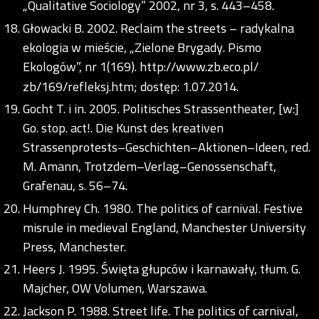
„Qualitative Sociology” 2002, nr 3, s. 443–458.
Głowacki B. 2002. Reclaim the streets – radykalna
ekologia w mieście, „Zielone Brygady. Pismo
Ekologów”, nr 1(169).
http://www.zb.eco.pl/
zb/169/refleksj.htm; dostęp: 1.07.2014.
Gocht T. i in. 2005. Politisches Strassentheater, [w:]
Go. stop. act!. Die Kunst des kreativen
Strassenprotests–Geschichten–Aktionen–Ideen, red.
M. Amann, Trotzdem–Verlag–Genossenschaft,
Grafenau, s. 56–74.
Humphrey Ch. 1980. The politics of carnival. Festive
misrule in medieval England, Manchester University
Press, Manchester.
Heers J. 1995. Święta głupców i karnawały, tłum. G.
Majcher, OW Volumen, Warszawa.
Jackson P. 1988. Street life. The politics of carnival,