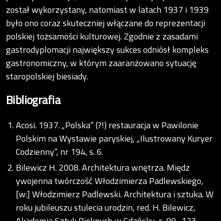
został wykorzystany, natomiast w latach 1937 i 1939
było ono coraz skuteczniej włączane do reprezentacji
polskiej tożsamości kulturowej. Zgodnie z zasadami
gastrodyplomacji największy sukces odniósł kompleks
gastronomiczny, w którym zaaranżowano sytuację
staropolskiej biesiady.
Bibliografia
Acosi. 1937. „Polska” (?!) restauracja w Pawilonie
Polskim na Wystawie paryskiej, „Ilustrowany Kuryer
Codzienny”, nr 194, s. 6.
Bilewicz H. 2008. Architektura wnętrza. Międz
ywojenna twórczość Włodzimierza Padlewskiego,
[w:] Włodzimierz Padlewski. Architektura i sztuka. W
roku jubileuszu stulecia urodzin, red. H. Bilewicz,
Akademia Sztuk Pięknych w Gdańsku, s. 99–123.