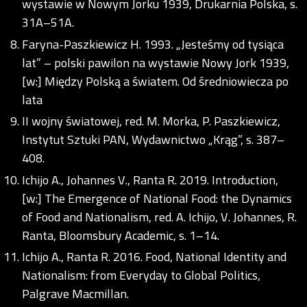
wystawie w Nowym Jorku 1939, Drukarnia Polska, s.
31A–51A.
Faryna-Paszkiewicz H. 1993. „Jesteśmy od tysiąca
lat” – polski pawilon na wystawie Nowy Jork 1939,
[w:] Między Polską a światem. Od średniowiecza po
lata
II wojny światowej, red. M. Morka, P. Paszkiewicz,
Instytut Sztuki PAN, Wydawnictwo „Krąg”, s. 387–
408.
Ichijo A., Johannes V., Ranta R. 2019. Introduction,
[w:] The Emergence of National Food: the Dynamics
of Food and Nationalism, red. A. Ichijo, V. Johannes, R.
Ranta, Bloomsbury Academic, s. 1–14.
Ichijo A., Ranta R. 2016. Food, National Identity and
Nationalism: from Everyday to Global Politics,
Palgrave Macmillan.