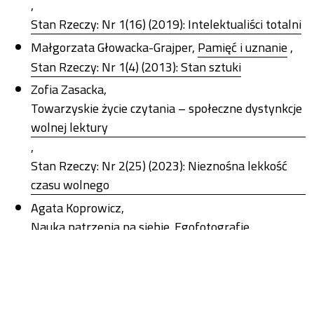
,
Stan Rzeczy: Nr 1(16) (2019): Intelektualiści totalni
Małgorzata Głowacka-Grajper,
Pamięć i uznanie
,
Stan Rzeczy: Nr 1(4) (2013): Stan sztuki
Zofia Zasacka,
Towarzyskie życie czytania – społeczne dystynkcje
wolnej lektury
,
Stan Rzeczy: Nr 2(25) (2023): Nieznośna lekkość
czasu wolnego
Agata Koprowicz,
Nauka patrzenia na siebie. Egofotografie
chłopskich czytelników „Gazety Świątecznej”
(1881–1905)
,
Stan Rzeczy: Nr 2(21) (2021): Socjologia