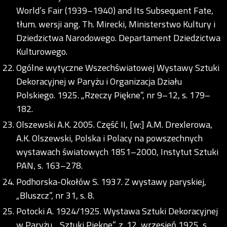
World’s Fair (1939–1940) and Its Subsequent Fate,
tłum. wersji ang. Th. Mirecki, Ministerstwo Kultury i
Dziedzictwa Narodowego. Departament Dziedzictwa
Kulturowego.
Ogólne wytyczne Wszechświatowej Wystawy Sztuki
Dekoracyjnej w Paryżu i Organizacja Działu
Polskiego. 1925. „Rzeczy Piękne”, nr 9–12, s. 179–
182.
Olszewski A.K. 2005. Część II, [w:] A.M. Drexlerowa,
A.K. Olszewski, Polska i Polacy na powszechnych
wystawach światowych 1851–2000, Instytut Sztuki
PAN, s. 163–278.
Podhorska-Okołów S. 1937. Z wystawy paryskiej,
„Bluszcz”, nr 31, s. 8.
Potocki A. 1924/1925. Wystawa Sztuki Dekoracyjnej
w Paryżu, „Sztuki Piękne”, z. 12, wrzesień 1925, s.