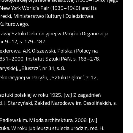
e New York World’s Fair (1939–1940) and Its
recki, Ministerstwo Kultury i Dziedzictwa
Kulturowego.
wy Sztuki Dekoracyjnej w Paryżu i Organizacja
 nr 9–12, s. 179–182.
rexlerowa, A.K. Olszewski, Polska i Polacy na
1–2000, Instytut Sztuki PAN, s. 163–278.
kiej, „Bluszcz”, nr 31, s. 8.
oracyjnej w Paryżu, „Sztuki Piękne”, z. 12,
ztuki polskiej w roku 1925, [w:] Z zagadnień
. J. Starzyński, Zakład Narodowy im. Ossolińskich, s.
dlewskim. Młoda architektura. 2008. [w:]
ka. W roku jubileuszu stulecia urodzin, red. H.