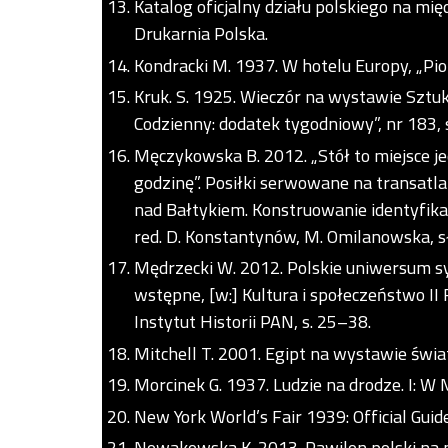
Katalog oficjalny działu polskiego na 
Drukarnia Polska.
Kondracki M. 1937. W hotelu Europy, „Pion”
Kruk. S. 1925. Wieczór na wystawie Sztu
Codzienny: dodatek tygodniowy”, nr 183, s
Męczykowska B. 2012. „Stół to miejsce je
godzinę”. Posiłki serwowane na transatla
nad Bałtykiem. Konstruowanie identyfik
red. D. Konstantynów, M. Omilanowska, sł
Mędrzecki W. 2012. Polskie uniwersum s
wstępne, [w:] Kultura i społeczeństwo II
Instytut Historii PAN, s. 25–38.
Mitchell T. 2001. Egipt na wystawie świa
Morcinek G. 1937. Ludzie na drodze. I: W M
New York World’s Fair 1939: Official Guid
Nowakowska K. 2013. Pawilon polski na 