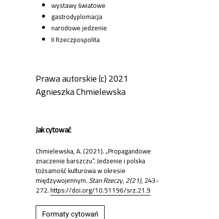
wystawy światowe
gastrodyplomacja
narodowe jedzenie
II Rzeczpospolita
Prawa autorskie (c) 2021
Agnieszka Chmielewska
Jak cytować
Chmielewska, A. (2021). „Propagandowe
znaczenie barszczu”. Jedzenie i polska
tożsamość kulturowa w okresie
międzywojennym.
Stan Rzeczy
,
2(21)
, 243-
272.
https://doi.org/10.51196/srz.21.9
Formaty cytowań