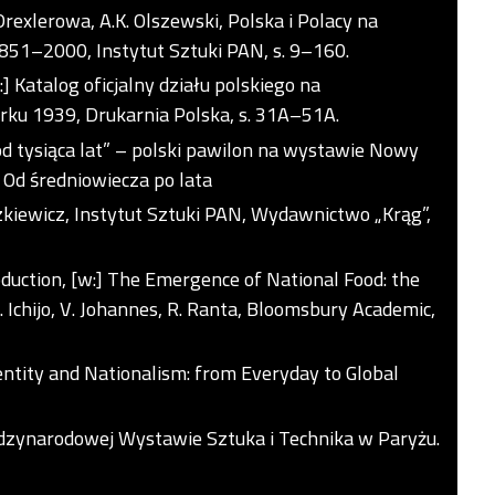
Drexlerowa, A.K. Olszewski, Polska i Polacy na
1–2000, Instytut Sztuki PAN, s. 9–160.
:] Katalog oficjalny działu polskiego na
u 1939, Drukarnia Polska, s. 31A–51A.
d tysiąca lat” – polski pawilon na wystawie Nowy
 Od średniowiecza po lata
szkiewicz, Instytut Sztuki PAN, Wydawnictwo „Krąg”,
roduction, [w:] The Emergence of National Food: the
 Ichijo, V. Johannes, R. Ranta, Bloomsbury Academic,
Identity and Nationalism: from Everyday to Global
iędzynarodowej Wystawie Sztuka i Technika w Paryżu.