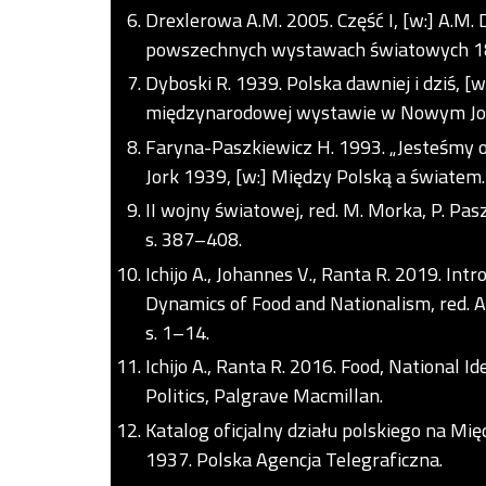
Drexlerowa A.M. 2005. Część I, [w:] A.M. 
powszechnych wystawach światowych 185
Dyboski R. 1939. Polska dawniej i dziś, [w
międzynarodowej wystawie w Nowym Jork
Faryna-Paszkiewicz H. 1993. „Jesteśmy o
Jork 1939, [w:] Między Polską a światem.
II wojny światowej, red. M. Morka, P. Pa
s. 387–408.
Ichijo A., Johannes V., Ranta R. 2019. Int
Dynamics of Food and Nationalism, red. A.
s. 1–14.
Ichijo A., Ranta R. 2016. Food, National 
Politics, Palgrave Macmillan.
Katalog oficjalny działu polskiego na M
1937. Polska Agencja Telegraficzna.