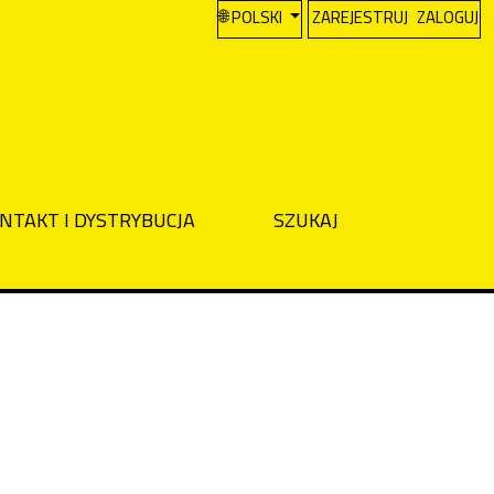
CHANGE THE LANGUAGE. THE CURREN
POLSKI
ZAREJESTRUJ
ZALOGUJ
NTAKT I DYSTRYBUCJA
SZUKAJ