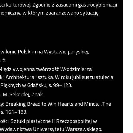
ści kulturowej. Zgodnie z zasadami gastrodyplomacji
onomiczny, w którym zaaranżowano sytuację
Pawilonie Polskim na Wystawie paryskiej,
 6.
. Międz ywojenna twórczość Włodzimierza
 Architektura i sztuka. W roku jubileuszu stulecia
k Pięknych w Gdańsku, s. 99–123.
. M. Sekerdej, Znak.
cy: Breaking Bread to Win Hearts and Minds, „The
, s. 161–183.
ci. Sztuki plastyczne II Rzeczpospolitej w
ry, Wydawnictwa Uniwersytetu Warszawskiego.