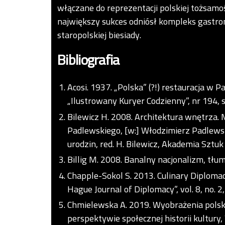
włączane do reprezentacji polskiej tożsamo
największy sukces odniósł kompleks gastr
staropolskiej biesiady.
Bibliografia
Acosi. 1937. „Polska” (?!) restauracja w 
„Ilustrowany Kuryer Codzienny”, nr 194, s.
Bilewicz H. 2008. Architektura wnętrza
Padlewskiego, [w:] Włodzimierz Padlewski.
urodzin, red. H. Bilewicz, Akademia Sztu
Billig M. 2008. Banalny nacjonalizm, tłum
Chapple-Sokol S. 2013. Culinary Diploma
Hague Journal of Diplomacy”, vol. 8, no. 2
Chmielewska A. 2019. Wyobrażenia polskoś
perspektywie społecznej historii kultu