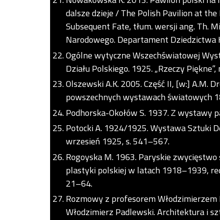
dalsze dzieje / The Polish Pavilion at th
Subsequent Fate, tłum. wersji ang. Th. Mi
Narodowego. Departament Dziedzictwa 
Ogólne wytyczne Wszechświatowej Wysta
Działu Polskiego. 1925. „Rzeczy Piękne”,
Olszewski A.K. 2005. Część II, [w:] A.M. D
powszechnych wystawach światowych 185
Podhorska-Okołów S. 1937. Z wystawy parys
Potocki A. 1924/1925. Wystawa Sztuki Dek
wrzesień 1925, s. 541–567.
Rogoyska M. 1963. Paryskie zwycięstwo s
plastyki polskiej w latach 1918–1939, red
21–64.
Rozmowy z profesorem Włodzimierzem Pa
Włodzimierz Padlewski. Architektura i sztu