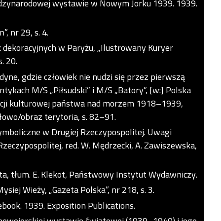
międzynarodowej wystawie w Nowym Jorku 1939. 1939.
, nr 29, s. 4.
k dekoracyjnych w Paryżu, „Ilustrowany Kuryer
. 20.
dyne, gdzie człowiek nie nudzi się przez pierwszą
ntykach M/S „Piłsudski” i M/S „Batory”, [w:] Polska
acji kulturowej państwa nad morzem 1918–1939,
owo/obraz terytoria, s. 82–91.
ymboliczne w Drugiej Rzeczypospolitej. Uwagi
 Rzeczypospolitej, red. W. Mędrzecki, A. Zawiszewska,
ta, tłum. E. Klekot, Państwowy Instytut Wydawniczy.
ysiej Wieży, „Gazeta Polska”, nr 218, s. 3.
ebook. 1939. Exposition Publications.
nowojorskiej wystawie światowej (1939–1940) i jego