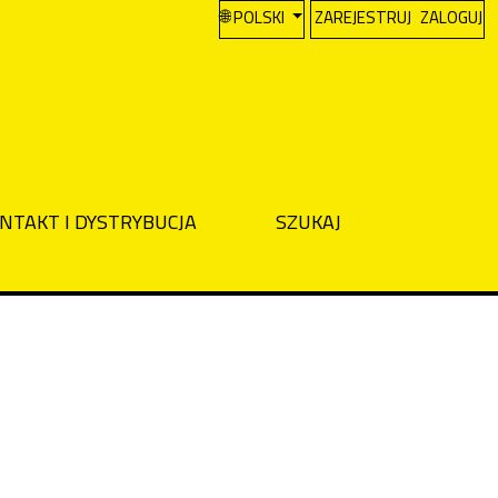
CHANGE THE LANGUAGE. THE CURREN
POLSKI
ZAREJESTRUJ
ZALOGUJ
NTAKT I DYSTRYBUCJA
SZUKAJ