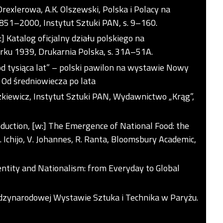
Drexlerowa, A.K. Olszewski, Polska i Polacy na
1–2000, Instytut Sztuki PAN, s. 9–160.
:] Katalog oficjalny działu polskiego na
u 1939, Drukarnia Polska, s. 31A–51A.
d tysiąca lat” – polski pawilon na wystawie Nowy
 Od średniowiecza po lata
szkiewicz, Instytut Sztuki PAN, Wydawnictwo „Krąg”,
roduction, [w:] The Emergence of National Food: the
 Ichijo, V. Johannes, R. Ranta, Bloomsbury Academic,
Identity and Nationalism: from Everyday to Global
iędzynarodowej Wystawie Sztuka i Technika w Paryżu.