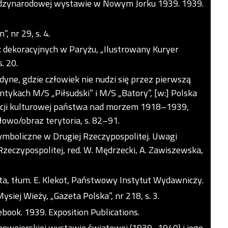
międzynarodowej wystawie w Nowym Jorku 1939. 1939.
, nr 29, s. 4.
k dekoracyjnych w Paryżu, „Ilustrowany Kuryer
. 20.
dyne, gdzie człowiek nie nudzi się przez pierwszą
ntykach M/S „Piłsudski” i M/S „Batory”, [w:] Polska
acji kulturowej państwa nad morzem 1918–1939,
owo/obraz terytoria, s. 82–91.
ymboliczne w Drugiej Rzeczypospolitej. Uwagi
 Rzeczypospolitej, red. W. Mędrzecki, A. Zawiszewska,
ta, tłum. E. Klekot, Państwowy Instytut Wydawniczy.
ysiej Wieży, „Gazeta Polska”, nr 218, s. 3.
ebook. 1939. Exposition Publications.
nowojorskiej wystawie światowej (1939–1940) i jego