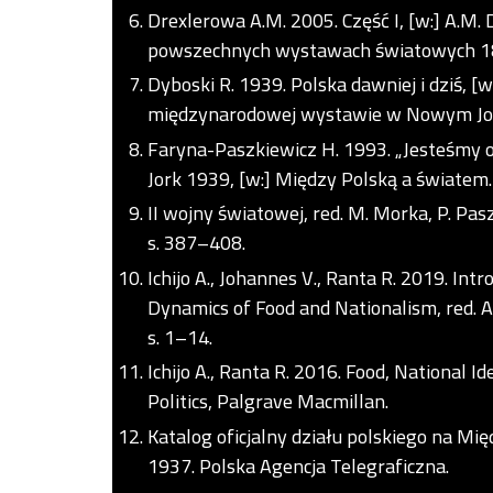
Drexlerowa A.M. 2005. Część I, [w:] A.M. 
powszechnych wystawach światowych 185
Dyboski R. 1939. Polska dawniej i dziś, [w
międzynarodowej wystawie w Nowym Jork
Faryna-Paszkiewicz H. 1993. „Jesteśmy o
Jork 1939, [w:] Między Polską a światem.
II wojny światowej, red. M. Morka, P. Pa
s. 387–408.
Ichijo A., Johannes V., Ranta R. 2019. Int
Dynamics of Food and Nationalism, red. A.
s. 1–14.
Ichijo A., Ranta R. 2016. Food, National 
Politics, Palgrave Macmillan.
Katalog oficjalny działu polskiego na M
1937. Polska Agencja Telegraficzna.