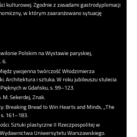
ści kulturowej. Zgodnie z zasadami gastrodyplomacji
onomiczny, w którym zaaranżowano sytuację
Pawilonie Polskim na Wystawie paryskiej,
 6.
. Międz ywojenna twórczość Włodzimierza
 Architektura i sztuka. W roku jubileuszu stulecia
k Pięknych w Gdańsku, s. 99–123.
. M. Sekerdej, Znak.
cy: Breaking Bread to Win Hearts and Minds, „The
, s. 161–183.
ci. Sztuki plastyczne II Rzeczpospolitej w
ry, Wydawnictwa Uniwersytetu Warszawskiego.