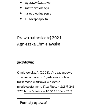
wystawy światowe
gastrodyplomacja
narodowe jedzenie
II Rzeczpospolita
Prawa autorskie (c) 2021
Agnieszka Chmielewska
Jak cytować
Chmielewska, A. (2021). „Propagandowe
znaczenie barszczu”. Jedzenie i polska
tożsamość kulturowa w okresie
międzywojennym.
Stan Rzeczy
,
2(21)
, 243-
272.
https://doi.org/10.51196/srz.21.9
Formaty cytowań