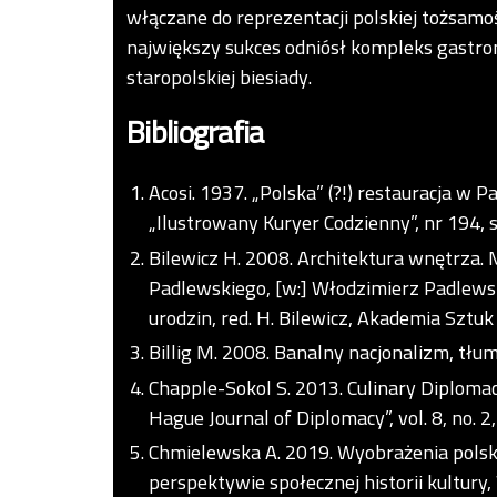
włączane do reprezentacji polskiej tożsamo
największy sukces odniósł kompleks gastr
staropolskiej biesiady.
Bibliografia
Acosi. 1937. „Polska” (?!) restauracja w 
„Ilustrowany Kuryer Codzienny”, nr 194, s.
Bilewicz H. 2008. Architektura wnętrza
Padlewskiego, [w:] Włodzimierz Padlewski.
urodzin, red. H. Bilewicz, Akademia Sztu
Billig M. 2008. Banalny nacjonalizm, tłum
Chapple-Sokol S. 2013. Culinary Diploma
Hague Journal of Diplomacy”, vol. 8, no. 2
Chmielewska A. 2019. Wyobrażenia polskoś
perspektywie społecznej historii kultu