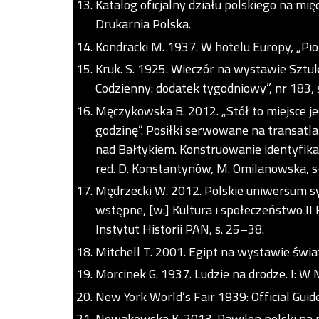
Katalog oficjalny działu polskiego na 
Drukarnia Polska.
Kondracki M. 1937. W hotelu Europy, „Pion”
Kruk. S. 1925. Wieczór na wystawie Sztu
Codzienny: dodatek tygodniowy”, nr 183, s
Męczykowska B. 2012. „Stół to miejsce je
godzinę”. Posiłki serwowane na transatla
nad Bałtykiem. Konstruowanie identyfik
red. D. Konstantynów, M. Omilanowska, sł
Mędrzecki W. 2012. Polskie uniwersum s
wstępne, [w:] Kultura i społeczeństwo II
Instytut Historii PAN, s. 25–38.
Mitchell T. 2001. Egipt na wystawie świa
Morcinek G. 1937. Ludzie na drodze. I: W M
New York World’s Fair 1939: Official Guid
Nowakowska K. 2013. Pawilon polski na 