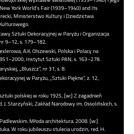
e New York World’s Fair (1939–1940) and Its
recki, Ministerstwo Kultury i Dziedzictwa
Kulturowego.
wy Sztuki Dekoracyjnej w Paryżu i Organizacja
 nr 9–12, s. 179–182.
rexlerowa, A.K. Olszewski, Polska i Polacy na
1–2000, Instytut Sztuki PAN, s. 163–278.
kiej, „Bluszcz”, nr 31, s. 8.
oracyjnej w Paryżu, „Sztuki Piękne”, z. 12,
ztuki polskiej w roku 1925, [w:] Z zagadnień
. J. Starzyński, Zakład Narodowy im. Ossolińskich, s.
dlewskim. Młoda architektura. 2008. [w:]
ka. W roku jubileuszu stulecia urodzin, red. H.