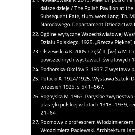
dalsze dzieje / The Polish Pavilion at th
Subsequent Fate, tłum. wersji ang. Th. Mi
Narodowego. Departament Dziedzictwa 
Ogólne wytyczne Wszechświatowej Wysta
Działu Polskiego. 1925. „Rzeczy Piękne”,
Olszewski A.K. 2005. Część II, [w:] A.M. D
powszechnych wystawach światowych 185
Podhorska-Okołów S. 1937. Z wystawy parys
Potocki A. 1924/1925. Wystawa Sztuki Dek
wrzesień 1925, s. 541–567.
Rogoyska M. 1963. Paryskie zwycięstwo s
plastyki polskiej w latach 1918–1939, red
21–64.
Rozmowy z profesorem Włodzimierzem Pa
Włodzimierz Padlewski. Architektura i sztu