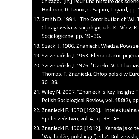
Chicago,” [in:] Pour une histoire des scien
Heilbron, R. Lenoir, G. Sapiro, Fayard, pp
Smith D. 1991. “The Contribution of W.I. 
Chicagowska w socjologii, eds. K. Wódz, 
Socjologiczne, pp. 19–36.
Szacki J. 1986. Znaniecki, Wiedza Powsze
Szczepański J. 1963. Elementarne pojęc
Szczepański J. 1976. “Dzieło W. I. Thomasa 
Thomas, F. Znaniecki, Chłop polski w Eu
30–38.
Wiley N. 2007. “Znaniecki’s Key Insight
Polish Sociological Review, vol. 158(2), p
Znaniecki F. 1978 [1920]. “Intelektualna 
Społeczeństwo, vol. 4, pp. 33–46.
Znaniecki F. 1982 [1912]. “Kanada jako te
“Wychodźcy polskiego”, ed. Z. Dulczewsk