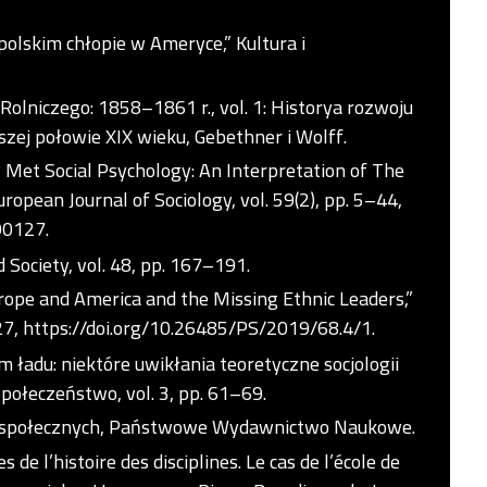
 polskim chłopie w Ameryce,” Kultura i
olniczego: 1858–1861 r., vol. 1: Historya rozwoju
szej połowie XIX wieku, Gebethner i Wolff.
Met Social Psychology: An Interpretation of The
ropean Journal of Sociology, vol. 59(2), pp. 5–44,
00127
.
d Society, vol. 48, pp. 167–191.
rope and America and the Missing Ethnic Leaders,”
27,
https://doi.org/10.26485/PS/2019/68.4/1
.
 ładu: niektóre uwikłania teoretyczne socjologii
Społeczeństwo, vol. 3, pp. 61–69.
uk społecznych, Państwowe Wydawnictwo Naukowe.
de l’histoire des disciplines. Le cas de l’école de