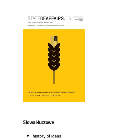
Cover image
Słowa kluczowe
history of ideas