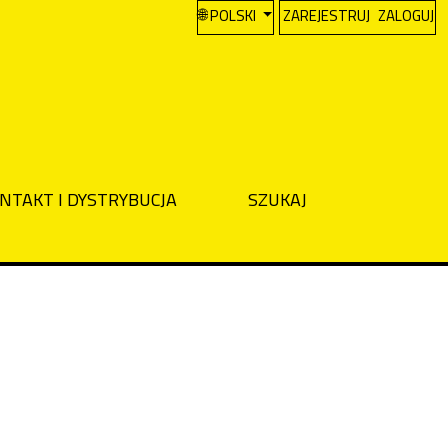
CHANGE THE LANGUAGE. THE CURREN
POLSKI
ZAREJESTRUJ
ZALOGUJ
NTAKT I DYSTRYBUCJA
SZUKAJ