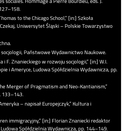
ces sociales. Hommage a Pierre Bourdieu, eds. J.
. 127–158.
Thomas to the Chicago School,” [in:] Szkoła
K. Czekaj, Uniwersytet Śląski – Polskie Towarzystwo
chna.
ia socjologii, Państwowe Wydawnictwo Naukowe.
i F. Znanieckiego w rozwoju socjologii,” [in:] W.I.
ropie i Ameryce, Ludowa Spółdzielnia Wydawnicza, pp.
: The Merger of Pragmatism and Neo-Kantianism,”
p. 133–143.
Ameryka – napisał Europejczyk,” Kultura i
ren immigracyjny,” [in:] Florian Znaniecki redaktor
i, Ludowa Spółdzielnia Wydawnicza, pp. 144–149.