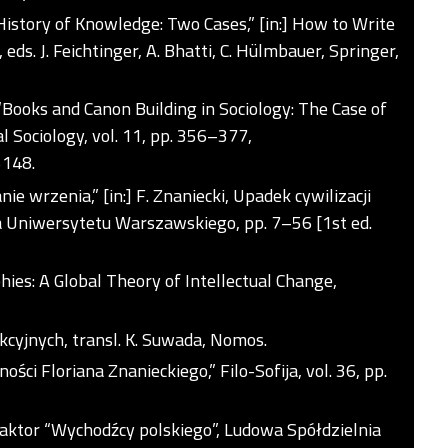
 History of Knowledge: Two Cases,” [in:] How to Write
ds. J. Feichtinger, A. Bhatti, C. Hülmbauer, Springer,
. “Books and Canon Building in Sociology: The Case of
al Sociology, vol. 11, pp. 356–377,
5148
.
ie wrzenia,” [in:] F. Znaniecki, Upadek cywilizacji
a Uniwersytetu Warszawskiego, pp. 7–56 [1st ed.
phies: A Global Theory of Intellectual Change,
kcyjnych, transl. K. Suwada, Nomos.
ci Floriana Znanieckiego,” Filo-Sofija, vol. 36, pp.
daktor “Wychodźcy polskiego”, Ludowa Spółdzielnia