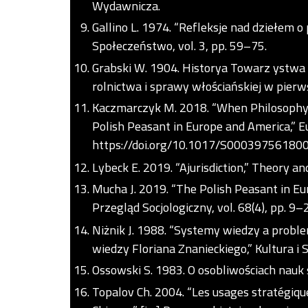
Wydawnicza.
Gallino L. 1974. “Refleksje nad dziełem o
Społeczeństwo, vol. 3, pp. 59–75.
Grabski W. 1904. Historya Towarz ystwa R
rolnictwa i sprawy włościańskiej w pierw
Kaczmarczyk M. 2018. “When Philosophy 
Polish Peasant in Europe and America,” Eu
https://doi.org/10.1017/S00039756180
Lybeck E. 2019. “Ajurisdiction,” Theory an
Mucha J. 2019. “The Polish Peasant in Eu
Przegląd Socjologiczny, vol. 68(4), pp. 9–
Niżnik J. 1988. “Systemy wiedzy a problem
wiedzy Floriana Znanieckiego,” Kultura i 
Ossowski S. 1983. O osobliwościach na
Topalov Ch. 2004. “Les usages stratégiques 