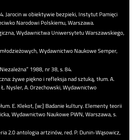
4. Jarocin w obiektywie bezpieki, Instytut Pamięci
zeciwko Narodowi Polskiemu, Warszawa.
giczna, Wydawnictwa Uniwersytetu Warszawskiego,
ur młodzieżowych, Wydawnictwo Naukowe Semper,
Niezależna” 1988, nr 38, s. 84.
a: żywe piękno i refleksja nad sztuką, tłum. A.
, Ł. Nysler, A. Orzechowski, Wydawnictwo
um. E. Klekot, [w:] Badanie kultury. Elementy teorii
Nowicka, Wydawnictwo Naukowe PWN, Warszawa, s.
eria 2.0 antologia artzinów, red. P. Dunin-Wąsowicz,