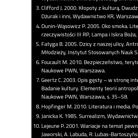
Clifford J. 2000. Kłopoty z kulturą. Dwudz
Dżurak i inni, Wydawnictwo KR, Warszaw
Dunin-Wąsowicz P. 2005. Oko smoka. Lite
rzeczywistości III RP, Lampa i Iskra Boża
Fatyga B. 2005. Dzicy z naszej ulicy. An
Młodzieży, Instytut Stosowanych Nauk 
Foucault M. 2010. Bezpieczeństwo, teryt
Naukowe PWN, Warszawa.
Geertz C. 2003. Opis gęsty – w stronę inte
Badanie kultury. Elementy teorii antrop
Naukowe PWN, Warszawa, s. 35–58.
Hopfinger M. 2010. Literatura i media. 
Janicka K. 1985. Surrealizm, Wydawnictw
Lejeune P. 2001. Wariacje na temat pewneg
Jaworski, A. Labuda, R. Lubas-Bartoszy