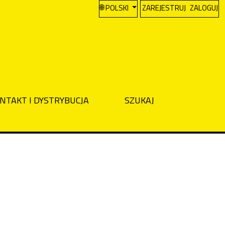
CHANGE THE LANGUAGE. THE CURREN
POLSKI
ZAREJESTRUJ
ZALOGUJ
NTAKT I DYSTRYBUCJA
SZUKAJ