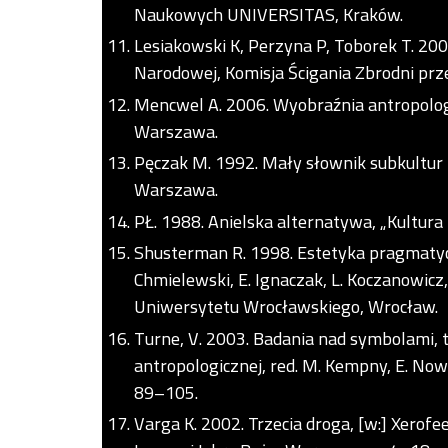
Naukowych UNIVERSITAS, Kraków.
Lesiakowski K, Perzyna P, Toborek T. 200
Narodowej, Komisja Ścigania Zbrodni pr
Mencwel A. 2006. Wyobraźnia antropolo
Warszawa.
Pęczak M. 1992. Mały słownik subkult
Warszawa.
PŁ. 1988. Anielska alternatywa, „Kultura 
Shusterman R. 1998. Estetyka pragmatyczn
Chmielewski, E. Ignaczak, L. Koczanowicz
Uniwersytetu Wrocławskiego, Wrocław.
Turne, V. 2003. Badania nad symbolami, tł
antropologicznej, red. M. Kempny, E. 
89–105.
Varga K. 2002. Trzecia droga, [w:] Xerofe