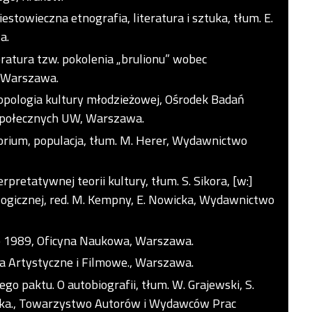
iestowieczna etnografia, literatura i sztuka, tłum. E.
a.
ratura tzw. pokolenia „brulionu” wobec
, Warszawa.
tropologia kultury młodzieżowej, Ośrodek Badań
Społecznych UW, Warszawa.
orium, populacja, tłum. M. Herer, Wydawnictwo
rpretatywnej teorii kultury, tłum. S. Sikora, [w:]
ologicznej, red. M. Kempny, E. Nowicka, Wydawnictwo
Po 1989, Oficyna Naukowa, Warszawa.
a Artystyczne i Filmowe., Warszawa.
o paktu. O autobiografii, tłum. W. Grajewski, S.
ńska., Towarzystwo Autorów i Wydawców Prac