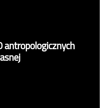
O antropologicznych
łasnej