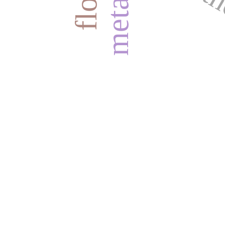
w.i. 
„Stan Rzeczy” /// Pismo antydyscyplinarne wy
internetowej zostało sfinansowane ze środkó
„Wsparcie dla czasopism” (422/WCN/2019/1).