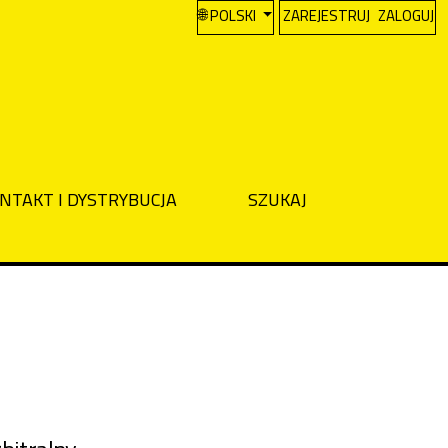
CHANGE THE LANGUAGE. THE CURREN
POLSKI
ZAREJESTRUJ
ZALOGUJ
NTAKT I DYSTRYBUCJA
SZUKAJ