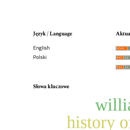
Język / Language
Aktua
English
Polski
Słowa kluczowe
will
history o