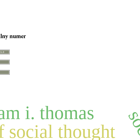
lny numer
iam i. thomas
f social thought