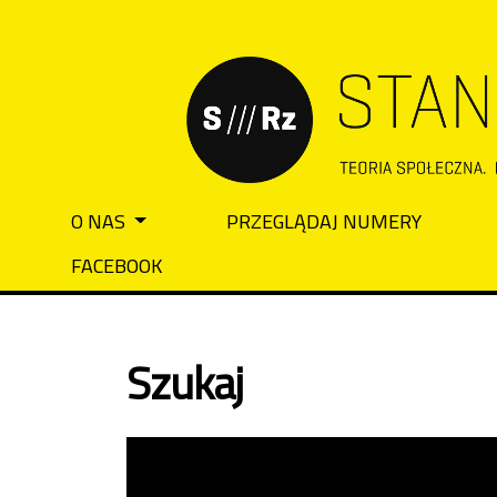
Przejdź do głównego menu
Przejdź do sekcji głównej
Przejdź do stopki
O NAS
PRZEGLĄDAJ NUMERY
Main menu
FACEBOOK
Szukaj