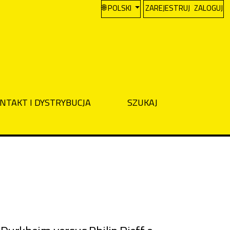
CHANGE THE LANGUAGE. THE CURREN
POLSKI
ZAREJESTRUJ
ZALOGUJ
NTAKT I DYSTRYBUCJA
SZUKAJ