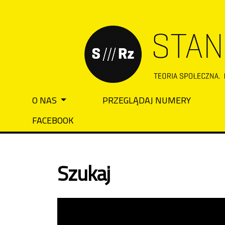
Przejdź do głównego menu
Przejdź do sekcji głównej
Przejdź do stopki
O NAS
PRZEGLĄDAJ NUMERY
Main menu
FACEBOOK
Szukaj