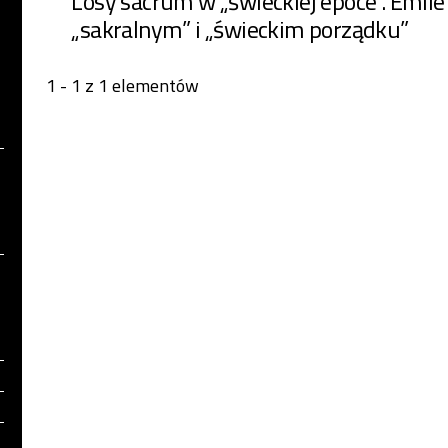
Losy sacrum w „świeckiej epoce”. Émile
„sakralnym” i „świeckim porządku”
1 - 1 z 1 elementów