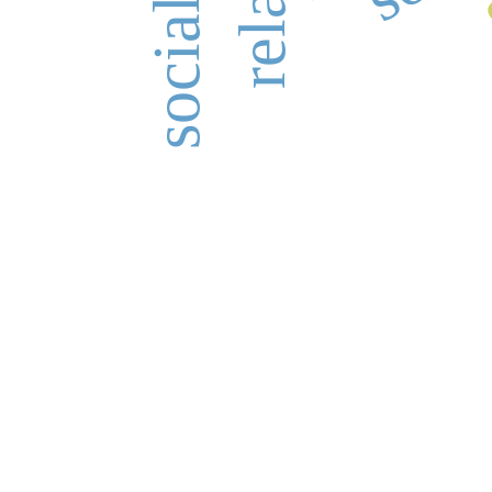
„Stan Rzeczy” /// Pismo antydyscyplinarne wy
internetowej zostało sfinansowane ze środkó
„Wsparcie dla czasopism” (422/WCN/2019/1).