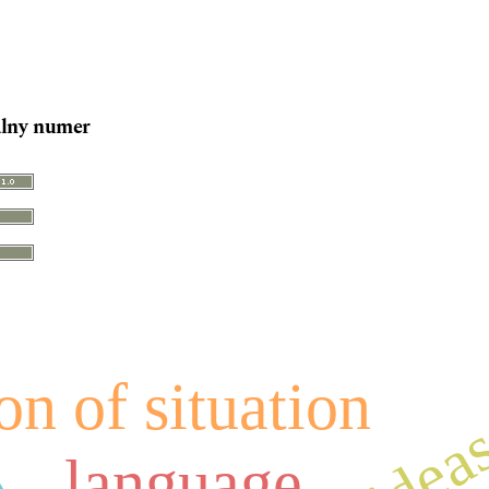
lny numer
on of situation
language