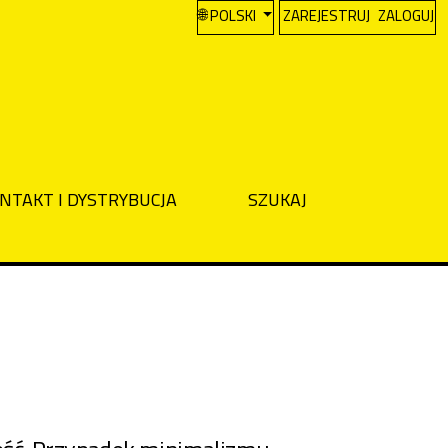
CHANGE THE LANGUAGE. THE CURREN
POLSKI
ZAREJESTRUJ
ZALOGUJ
NTAKT I DYSTRYBUCJA
SZUKAJ