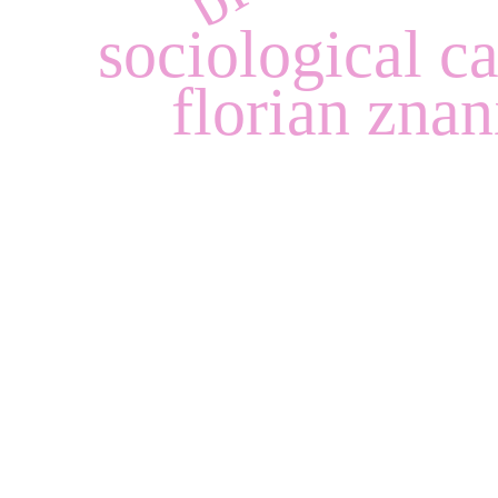
sociological c
florian znan
dawane przez © Wydział Socjologii UW.
Powstanie strony
w Ministra Nauki i Szkolnictwa Wyższego z programu