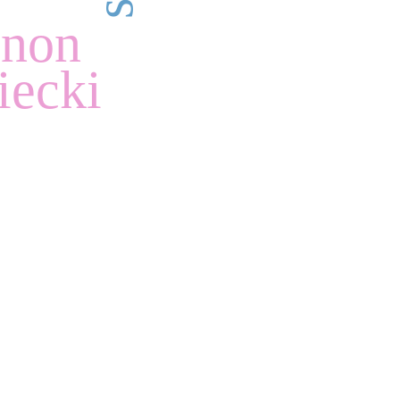
anon
iecki