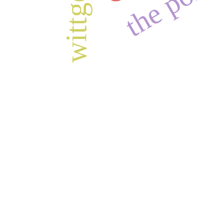
„Stan Rzeczy” /// Pismo antydyscyplinarne wy
internetowej zostało sfinansowane ze środkó
„Wsparcie dla czasopism” (422/WCN/2019/1).