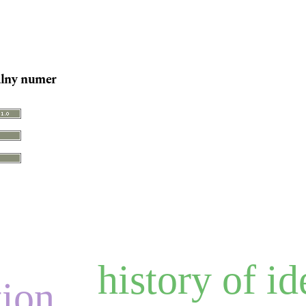
lny numer
history of id
tion