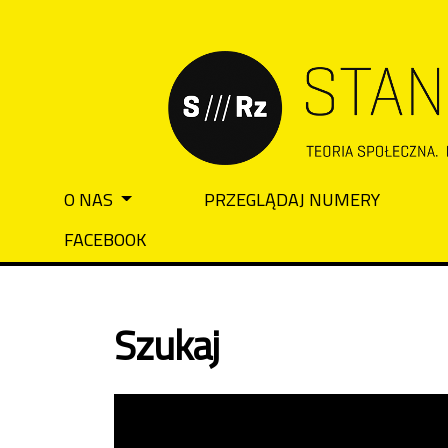
Przejdź do głównego menu
Przejdź do sekcji głównej
Przejdź do stopki
O NAS
PRZEGLĄDAJ NUMERY
Main menu
FACEBOOK
Szukaj