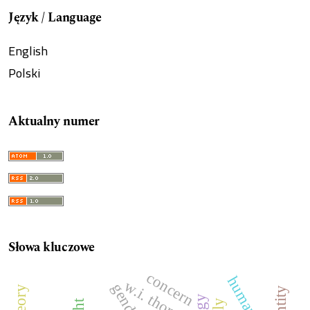
Język / Language
English
Polski
Aktualny numer
Słowa kluczowe
concern
w.i. thomas
gender
identity