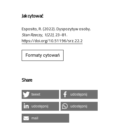
Jak cytować
Esposito, R. (2022). Dyspozytyw osoby.
Stan Rzeczy
,
1(22)
, 23-81.
https://doi.org/10.51196/srz.22.2
Formaty cytowań
Share
tweet
udostępnij
udostępnij
udostępnij
mail