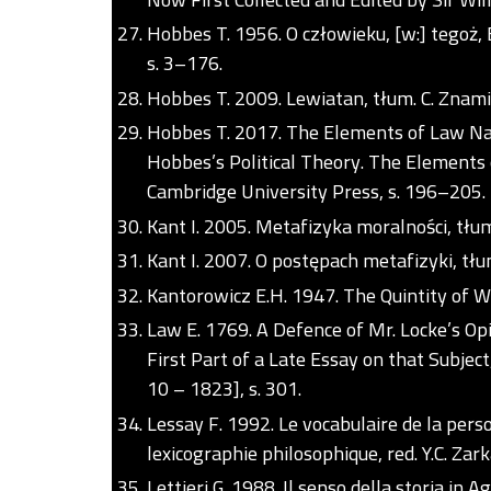
Hobbes T. 1956. O człowieku, [w:] tegoż, 
s. 3–176.
Hobbes T. 2009. Lewiatan, tłum. C. Znami
Hobbes T. 2017. The Elements of Law Natu
Hobbes’s Political Theory. The Elements 
Cambridge University Press, s. 196–205.
Kant I. 2005. Metafizyka moralności, tł
Kant I. 2007. O postępach metafizyki, tłu
Kantorowicz E.H. 1947. The Quintity of Wi
Law E. 1769. A Defence of Mr. Locke’s Op
First Part of a Late Essay on that Subject
10 – 1823], s. 301.
Lessay F. 1992. Le vocabulaire de la pers
lexicographie philosophique, red. Y.C. Zark
Lettieri G. 1988. Il senso della storia in A