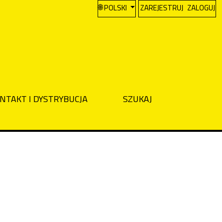
CHANGE THE LANGUAGE. THE CURREN
POLSKI
ZAREJESTRUJ
ZALOGUJ
NTAKT I DYSTRYBUCJA
SZUKAJ