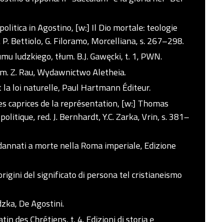
 politica in Agostino, [w:] Il Dio mortale: teologie
 P. Bettiolo, G. Filoramo, Morcelliana, s. 267–298.
u ludzkiego, tłum. B.J. Gawęcki, t. 1, PWN.
łum. Z. Rau, Wydawnictwo Aletheia.
 la loi naturelle, Paul Hartmann Éditeur.
es caprices de la représentation, [w:] Thomas
litique, red. J. Bernhardt, Y.C. Zarka, Vrin, s. 381–
ndannati a morte nella Roma imperiale, Edizione
rigini del significato di persona tel cristianeismo
dzka, De Agostini.
 des Chrétiens, t. 4, Edizioni di storia e