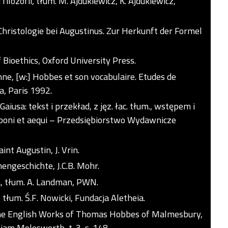
ilozofii, tłum. M. Ajdukiewicz, K. Ajdukiewicz,
hristologie bei Augustinus. Zur Herkunft der Formel
Bioethics, Oxford University Press.
nne, [w:] Hobbes et son vocabulaire. Etudes de
a, Paris 1992.
Gaiusa: tekst i przekład, z jęz. łac. tłum., wstępem i
oni et aequi – Przedsiębiorstwo Wydawnicze
int Augustin, J. Vrin.
ngeschichte, J.C.B. Mohr.
a, tłum. A. Landman, PWN.
tłum. Ś.F. Nowicki, Fundacja Aletheia.
The English Works of Thomas Hobbes of Malmesbury,
iam Molesworth, t. 3, s. 148.