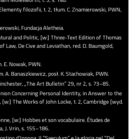
Elementy filozofii, t. 2, tłum. C. Znamierowski, PWN,
erowski, Fundacja Aletheia.
ral and Politic, [w:] Three-Text Edition of Thomas
of Law, De Cive and Leviathan, red. D. Baumgold,
um. E. Nowak, PWN.
m. A. Banaszkiewicz, posł. K. Stachowiak, PWN.
nchester, „The Art Bulletin” 29, nr 2, s. 73–85.
inion Concerning Personal Identity, in Answer to the
, [w:] The Works of John Locke, t. 2, Cambridge [wyd.
onne, [w:] Hobbes et son vocabulaire. Études de
a, J. Vrin, s. 155–186.
gostino d’Ippona. Il “Saeculum” e la gloria nel “Del