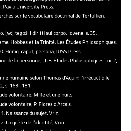
, Pavia University Press.
ches sur le vocabulaire doctrinal de Tertullien,
 [w:] tegoż, I diritti sul corpo, Jovene, s. 35.
isme. Hobbes et la Trinité, Les Études Philosophiques.
10. Homo, caput, persona, IUSS Press.
ne de la personne, „Les Études Philosophiques”, nr 2,
nne humaine selon Thomas d’Aquin: l’irréductibile
 2, s. 163–181.
ude volontaire, Mille et une nuits.
ude volontaire, P. Flores d’Arcais.
 1: Naissance du sujet, Vrin.
2: La quête de l’identité, Vrin.