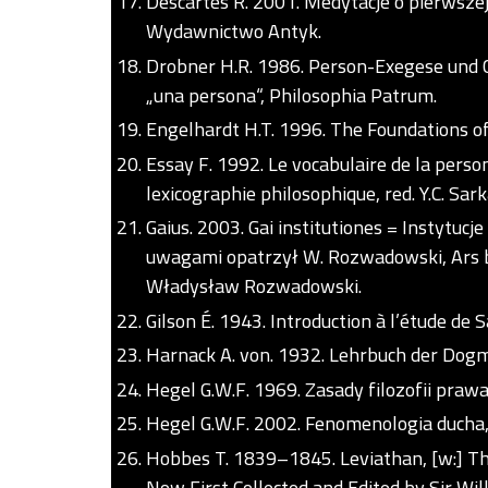
Descartes R. 2001. Medytacje o pierwszej f
Wydawnictwo Antyk.
Drobner H.R. 1986. Person-Exegese und C
„una persona“, Philosophia Patrum.
Engelhardt H.T. 1996. The Foundations of 
Essay F. 1992. Le vocabulaire de la perso
lexicographie philosophique, red. Y.C. Sark
Gaius. 2003. Gai institutiones = Instytucje 
uwagami opatrzył W. Rozwadowski, Ars b
Władysław Rozwadowski.
Gilson É. 1943. Introduction à l’étude de Sa
Harnack A. von. 1932. Lehrbuch der Dogme
Hegel G.W.F. 1969. Zasady filozofii praw
Hegel G.W.F. 2002. Fenomenologia ducha, 
Hobbes T. 1839–1845. Leviathan, [w:] 
Now First Collected and Edited by Sir Will