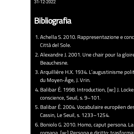
31-12-2022
Bibliografia
Achella S. 2010. Rappresentazione e conce
Città del Sole.
Alexandre J. 2001. Une chair pour la gloir
Beauchesne.
Arquillière H.X. 1934. L’augustinisme poli
du Moyen-Âge, J. Vrin.
Balibar É. 1998. Introduction, [w:] J. Locke
conscience, Seuil, s. 9–101.
Balibar É. 2004. Vocabulaire européen des 
Cassin, Le Seuil, s. 1233–1254.
Boniolo G. 2010. Homo, caput persona. La c
romana, [w:] Persona e diritto: trasformaz