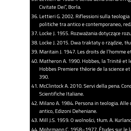
Civitate Dei”, Borla.
Lettieri G. 2002. Riflessioni sulla teologia
politiche tra antico e contemporaneo, red.
Locke J. 1955. Rozważania dotyczące rozum
Locke J. 2015. Dwa traktaty o rządzie, t
Maritain J. 1947. Les droits de l’homme et
Matheron A. 1990. Hobbes, la Trinité et l
Hobbes Premiere théorie de la science et po
390.
McClintock A. 2010. Servi della pena. Co
Scientifiche Italiane.
Milano A. 1984. Persona in teologia. Alle o
antico, Edizoni Deheniane.
Mill J.S. 1959. O wolności, tłum. A. Kurlan
Mohrmann C. 1958–1977. Études sur le latin