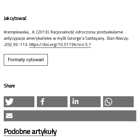
Jak cytować
Kremplewska, . K. (2013). Racjonalność odroczona: postsekularne
antycypacje amerykańskie w myśli George’a Santayany.
Stan Rzeczy
,
2(5)
, 93-113.
https://doi.org/10.51196/srz.5.7
Formaty cytowań
Share
Podobne artykuły