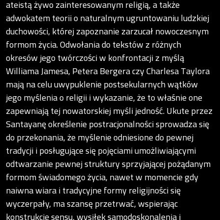
ateistą żywo zainteresowanym religią, a także
adwokatem teorii o naturalnym ugruntowaniu ludzkiej
duchowości, której zapoznanie zarzucał nowoczesnym
formom życia. Odwołania do tekstów z różnych
okresów jego twórczości w konfrontacji z myślą
Williama Jamesa, Petera Bergera czy Charlesa Taylora
mają na celu uwypuklenie postsekularnych wątków
jego myślenia o religii i wykazanie, że to właśnie one
zapewniają tej nowatorskiej myśli jedność. Ukute przez
Santayanę określenie postracjonalności sprowadza się
do przekonania, że myślenie odniesione do pewnej
tradycji i posługujące się pojęciami umożliwiającymi
odtwarzanie pewnej struktury sprzyjającej pożądanym
formom świadomego życia, nawet w momencie gdy
naiwna wiara i tradycyjne formy religijności się
wyczerpały, ma szansę przetrwać, wspierając
konstrukcję sensu, wysiłek samodoskonalenia i