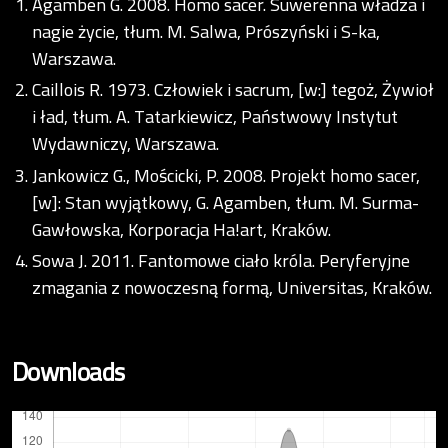
Agamben G. 2008. Homo sacer. Suwerenna władza i
nagie życie, tłum. M. Salwa, Prószyński i S-ka,
Warszawa.
Caillois R. 1973. Człowiek i sacrum, [w:] tegoż, Żywioł
i ład, tłum. A. Tatarkiewicz, Państwowy Instytut
Wydawniczy, Warszawa.
Jankowicz G., Mościcki, P. 2008. Projekt homo sacer,
[w]: Stan wyjątkowy, G. Agamben, tłum. M. Surma-
Gawłowska, Korporacja Ha!art, Kraków.
Sowa J. 2011. Fantomowe ciało króla. Peryferyjne
zmagania z nowoczesną formą, Universitas, Kraków.
Downloads