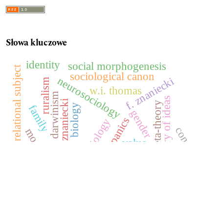
Słowa kluczowe
identity
social morphogenesis
relational subject
sociological canon
neurosociology
f. znaniecki
ruralism
w.i. thomas
darwinism
history of ideas
florian znaniecki
meta-theory
biology
family
gender
moral panics
sociobiology
concern
modernisation
value
attitude
history of social thought