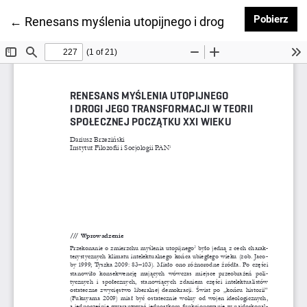
Pob
Pobierz
Wróć do szczegółów artykułu
←
Renesans myślenia utopijnego i drogi jego transform