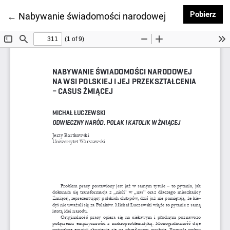
Pob
Pobierz
Wróć do szczegółów artykułu
←
Nabywanie świadomości narodowej na wsi polskiej i 