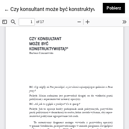
Pob
Pobierz
Wróć do szczegółów artykułu
←
Czy konsultant może być konstruktywistą?