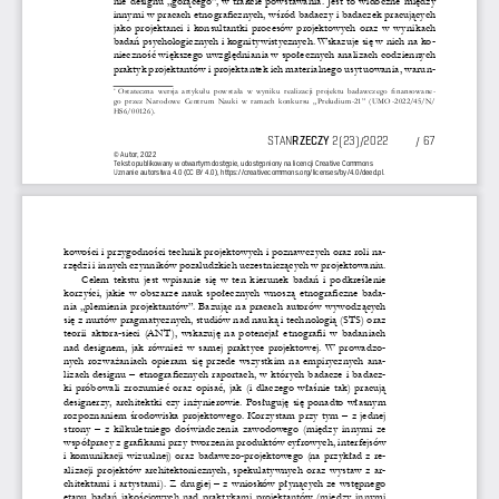
innymi w
pracach etnograficznych, wśród badaczy i
bad
aczek pracujących 
jako projektanci i
kon
sultantki procesów projektowych oraz w
wyn
ikach 
badań psychologicznych i
kog
nitywistycznych. Wskazuje się w
nic
h na ko
-
nieczność większego uwzględniania w
spo
łecznych analizach codziennych 
praktyk projektantów i
pro
jektantek ich materialnego usytuowania, warun
-
Ostateczna wersja artykułu powstała w
wyn
iku realizacji projektu badawczego finansowane
-
*
go przez Narodowe Centrum Nauki w
ram
ach konkursu „Preludium-21” (UMO-2022/45/N/
HS6/00126).
STAN
RZECZY
2(23)/2022
/ 67
© 
Autor, 
2022 
Tekst 
opublikowany 
w otwartym 
dost
pie, 
udost
pniony 
na 
licencji 
Creative 
Commons  
ę
ę
Uznanie 
autorstwa 
4.0 
(CC 
BY 
4.0), 
https://creativecommons.org/licenses/by/4.0/deed.pl.
kowości i
przygodności technik projektowych i
po
znawczych oraz roli na
-
rzędzi i
innych czynników pozaludzkich uczestniczących w
pr
ojektowaniu.
Celem tekstu jest wpisanie się w
te
n kierunek badań i
po
dkreślenie 
korzyści, jakie w
ob
szarze nauk społecznych wnoszą etnograficzne bada
-
nia „plemienia projektantów”. Bazując na pracach autorów wywodzących 
się z
nurt
ów pragmatycznych,
 studiów nad nauką i
te
chnologią (STS) oraz 
teorii aktora-sieci (ANT), wskazuję na potencjał etnografii w
ba
daniach 
nad designem, jak również w
sa
mej praktyce projektowej. W
pr
owadzo
-
nych rozważaniach opieram się przede wszystkim na empirycznych ana-
lizach designu – etnograficznych raportach, w
kt
órych badacze i
ba
dacz
-
ki próbowali zrozumieć oraz opisać, jak (i
dl
aczego właśnie tak) pracują 
designerzy, architektki czy inżynierowie. Posługuję się ponadto własnym 
rozpoznaniem środowiska projektowego
. Korzystam przy tym – z
je
dnej 
strony – z
kilkuletniego doświadczenia zawodowego (między innymi ze 
współpracy z
gr
afikami przy tworzeniu produktów cyfrowych, interfejsów 
i
komunikacji wizualnej) oraz badawczo-projektowego (na przykład z
re
-
alizacji projektów architektonicznych, spekulatywnych oraz wystaw z
ar
-
chitektami i
ar
tystami). Z
dr
ugiej – z
wn
iosków płynących ze wstępnego 
etapu badań jakościowych nad praktykami projektantów (między innymi 