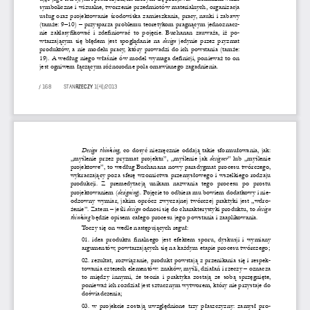
symboliczne i 
wizualne, tworzenie przedmiotów materialnych, organizacja 
usług oraz projektowanie środowiska zamieszkania, pracy, nauki i 
zabawy
(tamże: 9–10) – przysparza problemu teoretykom pragnącym jednoznacz-
nie  zaklasyfikować  i 
zdefiniować  to  pojęcie.  Buchanan  zauważa,  iż  po-
wtarzającym się błędem jest spoglądanie na 
design
 jedynie przez pryzmat 
produktów, a 
nie modelu pracy, który prowadzi do ich powstania (tamże: 
19). A 
według niego właśnie ów model wymaga definicji, ponieważ to on 
jest ogniwem łączącym różnorodne pola omawianego zagadnienia. 
(
)
/ 168          Stan
Rzeczy
 1
4
/2013
Design  thinking
, co dosyć niezręcznie oddają takie sformułowania, jak: 
„myślenie przez pryzmat projektu”, „myślenie jak 
designer
” lub „myślenie 
projektowe”, to według Buchanana nowy paradygmat procesu twórczego, 
wykraczający poza sferę wzornictwa przemysłowego i 
wszelkiego rodzaju 
produkcji.  Z 
premedytacją  unikam  nazwania  tego  procesu  po  prostu 
projektowaniem (
designing
). Pojęcie to odbiera mu bowiem dodatkowy i 
nie-
odzowny wymiar, jakim oprócz zwyczajnej twórczej praktyki jest „wdro-
żenie”. Zatem – jeśli 
design
 odnosi się do charakterystyki produktu, to 
design 
thinking 
będzie opisem całego procesu jego powstania i zaaplikowania.
Toczy się on wedle następujących reguł:
01. idea produktu finalnego jest efektem sporu, dyskusji i 
wymiany 
argumentów, powtarzających się na każdym etapie procesu twórczego;
02.
rezultat, rozwiązanie, produkt powstają z 
przenikania się i 
respek-
towania czterech elementów: znaków, myśli, działań i 
rzeczy – oznacza 
to między innymi, że teoria i 
praktyka zostają ze sobą sprzęgnięte, 
ponieważ ich rozdział jest sztucznym wytworem, który nie przystaje do 
doświadczenia;
03. w     projekcie zostają uwzględnione trzy płaszczyzny: zamysł pro-