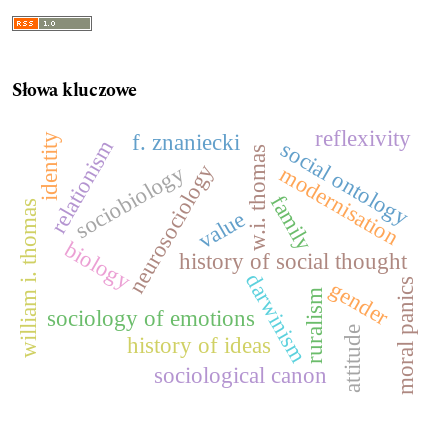
Słowa kluczowe
reflexivity
f. znaniecki
identity
relationism
social ontology
w.i. thomas
neurosociology
sociobiology
modernisation
family
william i. thomas
value
biology
history of social thought
darwinism
moral panics
gender
ruralism
sociology of emotions
attitude
history of ideas
sociological canon