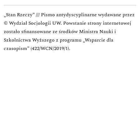
„Stan Rzeczy” /// Pismo antydyscyplinarne wydawane przez
© Wydział Socjologii UW.
Powstanie strony internetowej
zostało sfinansowane ze środków Ministra Nauki i
Szkolnictwa Wyższego z programu „Wsparcie dla
czasopism” (422/WCN/2019/1).
Zadanie zostało dofinansowane z budżetu państwa.
Wniosek o finansowanie w ramach programu Rozwój
Czasopism Naukowych
Zadanie: Koncepcja rozwoju praktyk wydawniczych i
edytorskich oraz ich wpływu na utrzymanie się w
obiegu międzynarodowym czasopisma
Wartość dofinansowania:
25 181,00