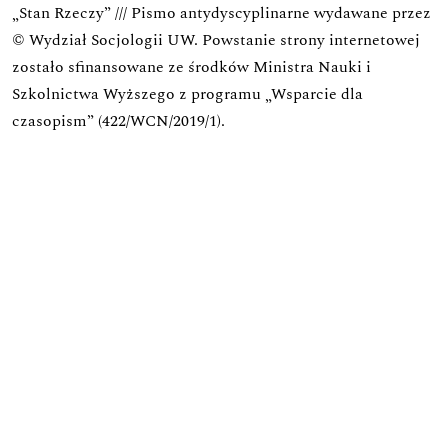
„Stan Rzeczy” /// Pismo antydyscyplinarne wydawane przez
© Wydział Socjologii UW.
Powstanie strony internetowej
zostało sfinansowane ze środków Ministra Nauki i
Szkolnictwa Wyższego z programu „Wsparcie dla
czasopism” (422/WCN/2019/1).
Zadanie zostało dofinansowane z budżetu państwa.
Wniosek o finansowanie w ramach programu Rozwój
Czasopism Naukowych
Zadanie: Koncepcja rozwoju praktyk wydawniczych i
edytorskich oraz ich wpływu na utrzymanie się w
obiegu międzynarodowym czasopisma
Wartość dofinansowania:
25 181,00
Całkowita wartość zadania:
46 581,00