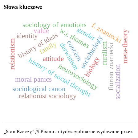
Słowa kluczowe
sociology of emotions
f. znaniecki
gender
w.i. thomas
value
meta-theory
history of ideas
identity
sociobiology
relationism
concern
family
ruralism
darwinism
florian znaniecki
attitude
biology
history of social thought
neurosociology
socialization
moral panics
sociological canon
relationist sociology
„Stan Rzeczy” /// Pismo antydyscyplinarne wydawane przez