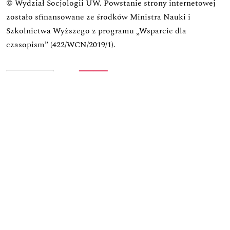
© Wydział Socjologii UW.
Powstanie strony internetowej
zostało sfinansowane ze środków Ministra Nauki i
Szkolnictwa Wyższego z programu „Wsparcie dla
czasopism” (422/WCN/2019/1).
Zadanie zostało dofinansowane z budżetu państwa.
Wniosek o finansowanie w ramach programu Rozwój
Czasopism Naukowych
Zadanie: Koncepcja rozwoju praktyk wydawniczych i
edytorskich oraz ich wpływu na utrzymanie się w
obiegu międzynarodowym czasopisma
Wartość dofinansowania:
25 181,00
Całkowita wartość zadania:
46 581,00
Data zawarcia umowy:
17.12.2022