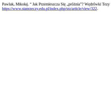
Pawlak, Mikołaj. “ Jak Przemieszcza Się „próżnia”? Wędrówki Tez
https://www.stanrzeczy.edu.pl/index.php/srz/article/view/322
.