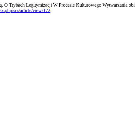
ką. O Trybach Legitymizacji W Procesie Kulturowego Wytwarzania o
ex.php/srz/article/view/172
.