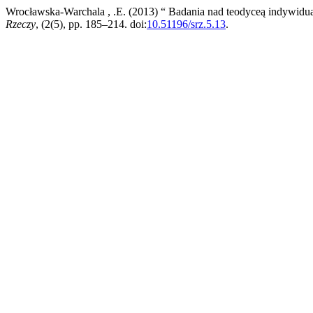
Wrocławska-Warchala , .E. (2013) “ Badania nad teodyceą indywidual
Rzeczy
, (2(5), pp. 185–214. doi:
10.51196/srz.5.13
.