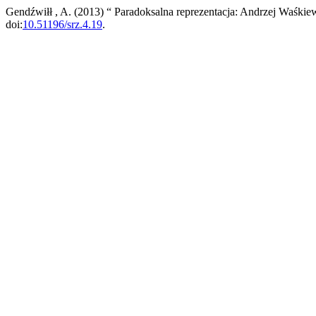
Gendźwiłł , A. (2013) “ Paradoksalna reprezentacja: Andrzej Waśkiewi
doi:
10.51196/srz.4.19
.