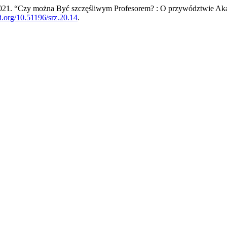
2021. “Czy można Być szczęśliwym Profesorem? : O przywództwie A
oi.org/10.51196/srz.20.14
.