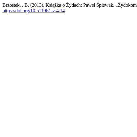
Brzostek, . B. (2013). Książka o Żydach: Paweł Śpiewak. „Żydokomun
https://doi.org/10.51196/srz.4.14