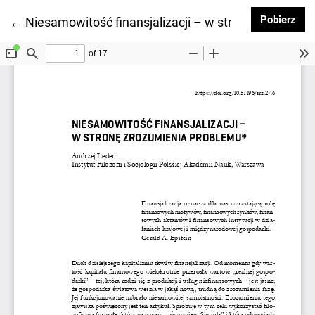
Pob
Pobierz
Wróć do szczegółów artykułu
←
Niesamowitość finansjalizacji – w stronę zrozumie