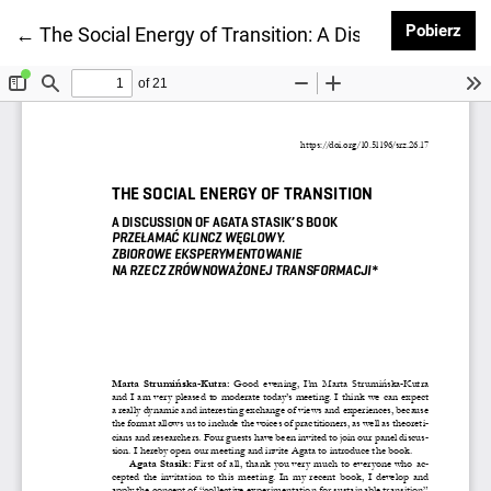
Pob
Pobierz
Wróć do szczegółów artykułu
←
The Social Energy of Transition: A Discussion of 