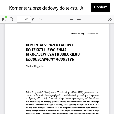
Pob
Pobierz
Wróć do szczegółów artykułu
←
Komentarz przekładowy do tekstu Jewgienija Nikoł