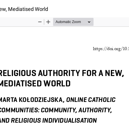
ułu
New, Mediatised World